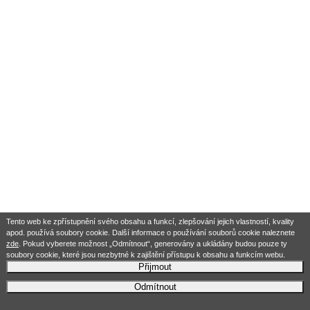
Tento web ke zpřístupnění svého obsahu a funkcí, zlepšování jejich vlastností, kvality
apod. používá soubory cookie. Další informace o používání souborů cookie naleznete
zde
. Pokud vyberete možnost „Odmítnout“, generovány a ukládány budou pouze ty
soubory cookie, které jsou nezbytné k zajištění přístupu k obsahu a funkcím webu.
Přijmout
Odmítnout