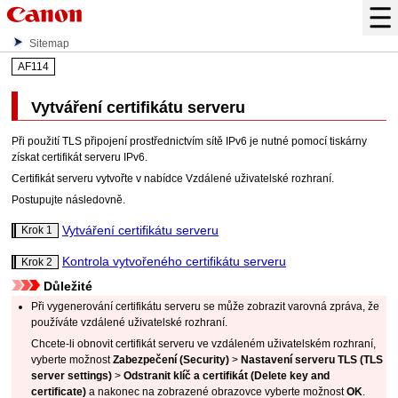
Sitemap
AF114
Vytváření certifikátu serveru
Při použití TLS připojení prostřednictvím sítě
IPv6
je nutné pomocí
tiskárny
získat certifikát serveru
IPv6
.
Certifikát serveru vytvořte v nabídce
Vzdálené uživatelské rozhraní
.
Postupujte následovně.
Vytváření certifikátu serveru
Krok 1
Kontrola vytvořeného certifikátu serveru
Krok 2
Důležité
Při vygenerování certifikátu serveru se může zobrazit varovná zpráva, že
používáte
vzdálené uživatelské rozhraní
.
Chcete-li obnovit certifikát serveru ve
vzdáleném uživatelském rozhraní
,
vyberte možnost
Zabezpečení
(Security)
>
Nastavení serveru TLS
(TLS
server settings)
>
Odstranit klíč a certifikát
(Delete key and
certificate)
a nakonec na zobrazené obrazovce vyberte možnost
OK
.