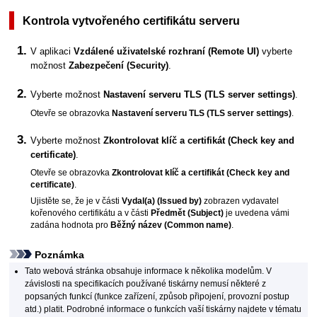
Kontrola vytvořeného certifikátu serveru
V aplikaci
Vzdálené uživatelské rozhraní
(Remote UI)
vyberte
možnost
Zabezpečení
(Security)
.
Vyberte možnost
Nastavení serveru TLS
(TLS server settings)
.
Otevře se obrazovka
Nastavení serveru TLS
(TLS server settings)
.
Vyberte možnost
Zkontrolovat klíč a certifikát
(Check key and
certificate)
.
Otevře se obrazovka
Zkontrolovat klíč a certifikát
(Check key and
certificate)
.
Ujistěte se, že je v části
Vydal(a)
(Issued by)
zobrazen vydavatel
kořenového certifikátu a v části
Předmět
(Subject)
je uvedena vámi
zadána hodnota pro
Běžný název
(Common name)
.
Poznámka
Tato webová stránka obsahuje informace k několika modelům.
V
závislosti na specifikacích používané
tiskárny
nemusí některé z
popsaných funkcí (funkce zařízení, způsob připojení, provozní postup
atd.) platit.
Podrobné informace o funkcích vaší
tiskárny
najdete v tématu