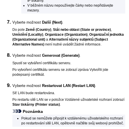
IP
tiskárny
.
V běžném názvu nepoužívejte čárky nebo nepřidávejte
mezery.
Vyberte možnost
Další
(Next)
.
Do pole
Země
(Country)
,
Stát nebo oblast
(State or province)
,
Umístění
(Locality)
,
Organizace
(Organization)
,
Organizační jednotka
(Organizational unit)
a
Alternativní názvy subjektů
(Subject
Alternative Names)
není nutné uvádět žádné informace.
Vyberte možnost
Generovat
(Generate)
.
Spustí se vytváření certifikátu serveru.
Po vytvoření certifikátu serveru se zobrazí zpráva
Vytvořili jste
podepsaný certifikát.
Vyberte možnost
Restartovat LAN
(Restart LAN)
.
Síť LAN bude restartována.
Po restartu sítě LAN se v položce
Vzdálené uživatelské rozhraní
zobrazí
Stav tiskárny
(Printer status)
.
Poznámka
Pokud se nemůžete připojit k
vzdálenému uživatelského rozhraní
po restartování sítě LAN, opětovně načtěte svůj webový prohlížeč.