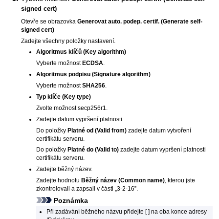
signed cert)
Otevře se obrazovka
Generovat auto. podep. certif.
(Generate self-
signed cert)
Zadejte všechny položky nastavení.
Algoritmus klíčů
(Key algorithm)
Vyberte možnost
ECDSA
.
Algoritmus podpisu
(Signature algorithm)
Vyberte možnost
SHA256
.
Typ klíče
(Key type)
Zvolte možnost
secp256r1
.
Zadejte datum vypršení platnosti.
Do položky
Platné od
(Valid from)
zadejte datum vytvoření
certifikátu serveru.
Do položky
Platné do
(Valid to)
zadejte datum vypršení platnosti
certifikátu serveru.
Zadejte běžný název.
Zadejte hodnotu
Běžný název
(Common name)
, kterou jste
zkontrolovali a zapsali v části „3-2-16”.
Poznámka
Při zadávání běžného názvu přidejte [ ] na oba konce adresy