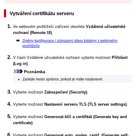
Vytváření certifikátu serveru
Ve webovém prohlížeči zařízení otevřete
Vzdálené uživatelské
rozhraní
(Remote UI)
.
Změny konfigurace / zobrazení stavu tiskárny z webového
prohlížeče
V části
Vzdálené uživatelské rozhraní
vyberte možnost
Přihlásit
(Log in)
.
Poznámka
Zadejte heslo správce, pokud je máte nastavené.
Vyberte možnost
Zabezpečení
(Security)
.
Vyberte možnost
Nastavení serveru TLS
(TLS server settings)
.
Vyberte možnost
Generovat klíč a certifikát
(Generate key and
certificate)
.
Vyberte možnost
Generovat auto. podep. certif.
(Generate self-