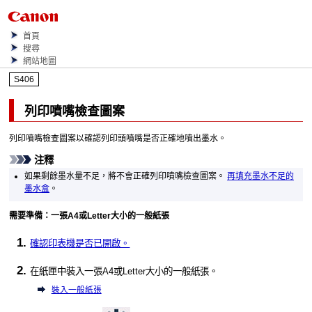
首頁
搜尋
網站地圖
S406
列印噴嘴檢查圖案
列印噴嘴檢查圖案以確認
列印頭
噴嘴是否正確地噴出墨水。
注釋
如果剩餘墨水量不足，將不會正確列印噴嘴檢查圖案。
再填充墨水不足的
墨水盒
。
需要準備：一張A4或Letter大小的一般紙張
確認
印表機
是否已開啟。
在
紙匣
中裝入一張A4或Letter大小的一般紙張。
裝入一般紙張