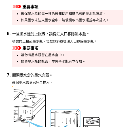
重要事項
確保墨水盒的每一種色彩都使用相應色彩的墨水瓶裝滿。
如果墨水未注入
墨水盒
中，請慢慢取出墨水瓶並再次插入。
一旦墨水達到
上限線
，請從
注入口
移除墨水瓶。
稍微向上抬起墨水瓶，慢慢傾斜並從
注入口
移除墨水瓶。
重要事項
請勿將墨水瓶留在
墨水盒
中。
關緊墨水瓶的
瓶蓋
，並將墨水瓶直立存放。
關閉
墨水盒
的
墨水盒蓋
。
確保
墨水盒蓋
已完全插入。