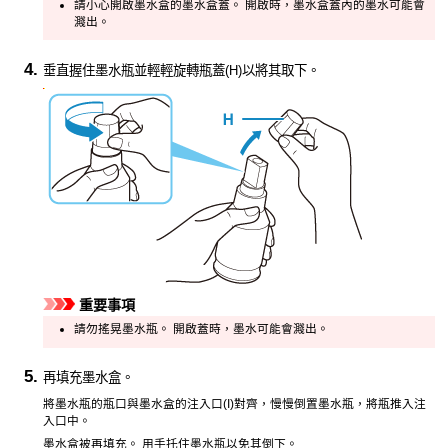
請小心開啟
墨水盒
的
墨水盒蓋
。
開啟時，
墨水盒蓋
內的墨水可能會
濺出。
垂直握住墨水瓶並輕輕旋轉瓶蓋(H)以將其取下。
重要事項
請勿搖晃墨水瓶。
開啟蓋時，墨水可能會濺出。
再填充
墨水盒
。
將墨水瓶的瓶口與
墨水盒
的
注入口
(
I
)對齊，慢慢倒置墨水瓶，將瓶推入
注
入口
中。
墨水盒
被再填充。
用手托住墨水瓶以免其倒下。