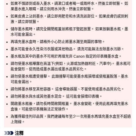
如果不慎舔到或吞入墨水，請漱口或者喝一或兩杯水，然後立即就醫。
如
果墨水進入眼睛，請立刻用水沖洗，然後立即就醫。
如果皮膚上沾到墨水，請立即用肥皂和水清洗該部位。
如果皮膚仍感到刺
激，請立即就醫。
儲存墨水瓶時，請完全關閉瓶蓋並將瓶子豎起放置。
如果放躺墨水瓶，墨
水可能會漏出。
再填充墨水盒時，請格外小心防止將墨水濺至周圍的事物。
墨水可能會永久性染污衣服或其他物品。
清洗可能無法去除墨水污跡。
墨水瓶及其中的墨水不可用於再填充非 Canon 指定的印表機墨水盒。
請勿使墨水瓶曝露在高溫下(例如，火源或加熱器附近、汽車中)。
墨水瓶可
能會變形，從而造成墨水漏出或墨水品質劣化。
請勿使墨水瓶遭受撞擊。
此類撞擊可能使墨水瓶損壞或使瓶蓋脫落，墨水
可能會漏出。
請勿將墨水移至其他容器。
這會導致誤服、不當使用或墨水品質劣化。
請勿將墨水與水或其他墨水混合。
這可能會損壞印表機。
開啟墨水瓶後，請勿長時間敞開
瓶蓋
。
墨水會變乾，使用此瓶再填充
墨水
盒
後，可能使
印表機
無法正常操作。
為獲得最佳列印品質，我們建議每年至少一次用墨水再填充
墨水盒
至不超過
上限線
。
注釋