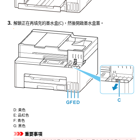
解鎖正在再填充的
墨水盒
(C)，然後開啟墨水盒蓋。
D:
黃色
E:
品紅色
F:
青色
G:
黑色
重要事項