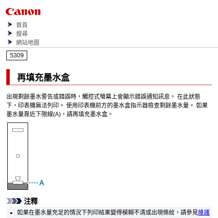
首頁
搜尋
網站地圖
S309
再填充
墨水盒
出現剩餘墨水警告或錯誤時，
觸控式螢幕
上會顯示錯誤通知訊息。
在此狀態
下，
印表機
無法列印。
使用
印表機
前方的
墨水盒
指示器檢查剩餘墨水量。
如果
墨水量靠近
下限線
(A)，請再填充
墨水盒
。
注釋
如果在墨水量充足的情況下列印結果變得模糊不清或出現條紋，請參見
維護