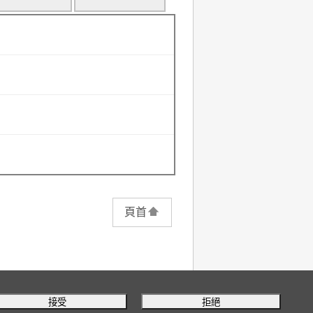
頁首
接受
拒絕