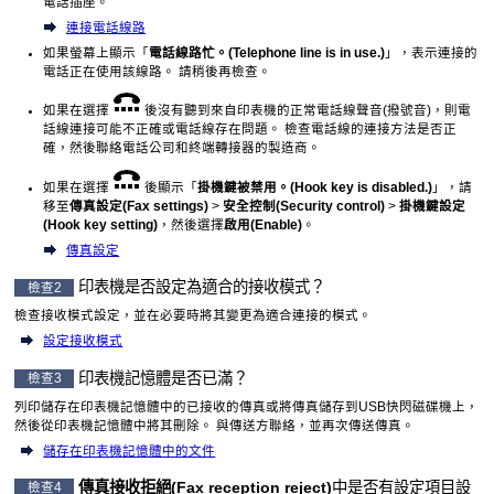
電話插座。
連接電話線路
如果螢幕上顯示「
電話線路忙。
(Telephone line is in use.)
」，表示連接的
電話正在使用該線路。
請稍後再檢查。
如果在選擇
後沒有聽到來自
印表機
的正常電話線聲音(撥號音)，則電
話線連接可能不正確或電話線存在問題。
檢查電話線的連接方法是否正
確，然後聯絡電話公司和終端轉接器的製造商。
如果在選擇
後顯示「
掛機鍵被禁用。
(Hook key is disabled.)
」，請
移至
傳真設定
(Fax settings)
>
安全控制
(Security control)
>
掛機鍵設定
(Hook key setting)
，然後選擇
啟用
(Enable)
。
傳真設定
印表機
是否設定為適合的接收模式？
檢查2
檢查接收模式設定，並在必要時將其變更為適合連接的模式。
設定接收模式
印表機
記憶體是否已滿？
檢查3
列印儲存在
印表機
記憶體中的已接收的傳真或將傳真儲存到
USB
快閃磁碟機上，
然後從
印表機
記憶體中將其刪除。
與傳送方聯絡，並再次傳送傳真。
儲存在印表機記憶體中的文件
傳真接收拒絕
(Fax reception reject)
中是否有設定項目設
檢查4