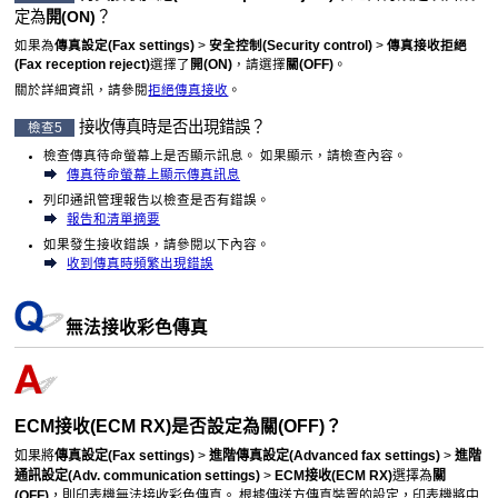
定為
開
(ON)
？
如果為
傳真設定
(Fax settings)
>
安全控制
(Security control)
>
傳真接收拒絕
(Fax reception reject)
選擇了
開
(ON)
，請選擇
關
(OFF)
。
關於詳細資訊，請參閱
拒絕傳真接收
。
接收傳真時是否出現錯誤？
檢查5
檢查傳真待命螢幕上是否顯示訊息。
如果顯示，請檢查內容。
傳真待命螢幕上顯示傳真訊息
列印通訊管理報告以檢查是否有錯誤。
報告和清單摘要
如果發生接收錯誤，請參閱以下內容。
收到傳真時頻繁出現錯誤
無法接收彩色傳真
ECM接收
(ECM RX)
是否設定為
關
(OFF)
？
如果將
傳真設定
(Fax settings)
>
進階傳真設定
(Advanced fax settings)
>
進階
通訊設定
(Adv. communication settings)
>
ECM接收
(ECM RX)
選擇為
關
(OFF)
，則
印表機
無法接收彩色傳真。
根據傳送方傳真裝置的設定，
印表機
將中