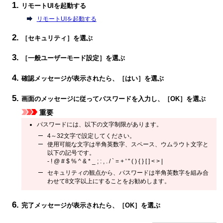
リモートUIを起動する
リモートUIを起動する
［
セキュリティ
］を選ぶ
［
一般ユーザーモード設定
］を選ぶ
確認メッセージが表示されたら、［
はい
］を選ぶ
画面のメッセージに従ってパスワードを入力し、［
OK
］を選ぶ
重要
パスワードには、以下の文字制限があります。
4～32文字で設定してください。
使用可能な文字は半角英数字、スペース、ウムラウト文字と
以下の記号です。
- ! @ # $ % ^ & * _ ; : , . / ` = + ' " ( ) { } [ ] < > |
セキュリティの観点から、パスワードは半角英数字を組み合
わせて8文字以上にすることをお勧めします。
完了メッセージが表示されたら、［
OK
］を選ぶ