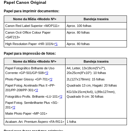
Papel
Canon
Original
Papel para imprimir documentos:
Nome da Mídia <Modelo Nº>
Bandeja traseira
Canon Red Label Superior
<
WOP111
>
Aprox. 100 folhas
Canon Océ Office Colour Paper
Aprox. 80 folhas
<
SAT213
>
High Resolution Paper
<
HR-101N
>
*1
Aprox. 80 folhas
Papel para impressão de fotos:
Nome da Mídia <Modelo Nº>
Bandeja traseira
Papel Fotográfico Brilhante de Uso
A4, Letter, 13x18cm(5"x7"),
Corrente
<
GP-501
/
GP-508
>
*2
20x25cm(8"x10"): 10 folhas
Photo Paper Glossy
<
GP-701
>
*2
2L(127x178mm): 15 folhas
Papel Fotog. Acetinado Plus II
<
PP-
Quadrado 13 cm, Hagaki: 20 folhas
201
/
PP-208
/
PP-301
>
*2
KG/10x15cm(4x6), L(89x127mm),
Fotográfico Profis. Brilhante
<
LU-101
>
*2
Quadrado 9 cm: 30 folhas
Papel Fotog. Semibrilhante Plus
<
SG-
201
>
*2
Matte Photo Paper
<
MP-101
>
Acabam. Art. Premium Áspero
<
FA-RG1
>
1 folha