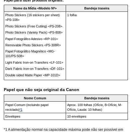
Papel para fazer produtos originais:
Nome da Mídia <Modelo Nº>
Bandeja traseira
Photo Stickers (16 stickers per sheet)
1 folha
<
PS-108
>
Photo Stickers (Free Cutting)
<
PS-208
>
Photo Stickers (Variety Pack)
<
PS-808
>
Papel Fotográfico Adesivo
<
RP-101
>
Removable Photo Stickers
<
PS-308R
>
Papel Fotográfico Magnético
<
MG-
101
/
PS-508
>
Light Fabric Iron-on Transfers
<
LF-101
>
Dark Fabric Iron-on Transfers
<
DF-101
>
Double sided Matte Paper
<
MP-101D
>
Papel que não seja original da
Canon
Nome Comum
Bandeja traseira
Papel Comum (incluindo papel
Aprox. 100 folhas
(Ofício, B-Ofício, M-
reciclado)
*1
Ofício, Lauda: 10 folhas)
Envelopes
10 envelopes
*1
A alimentação normal na capacidade máxima pode não ser possível em