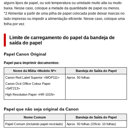
alguns tipos de papel, ou sob temperatura ou umidade muito alta ou muito
baixa.
Nesse caso, coloque a metade da quantidade de papel ou menos.
*2
Alimentar a partir de uma pilha de papel colocada pode deixar marcas no
lado impresso ou impedir a alimentação eficiente.
Nesse caso, coloque uma
folha por vez.
Limite de carregamento do papel da
bandeja de
saída do papel
Papel
Canon
Original
Papel para imprimir documentos:
Nome da Mídia <Modelo Nº>
Bandeja de Saída do Papel
Canon Red Label Superior
<
WOP111
>
Aprox. 50 folhas
Canon Océ Office Colour Paper
<
SAT213
>
High Resolution Paper
<
HR-101N
>
Papel que não seja original da
Canon
Nome Comum
Bandeja de Saída do Papel
Papel Comum (incluindo papel reciclado)
Aprox. 50 folhas
(Ofício: 10 folhas)