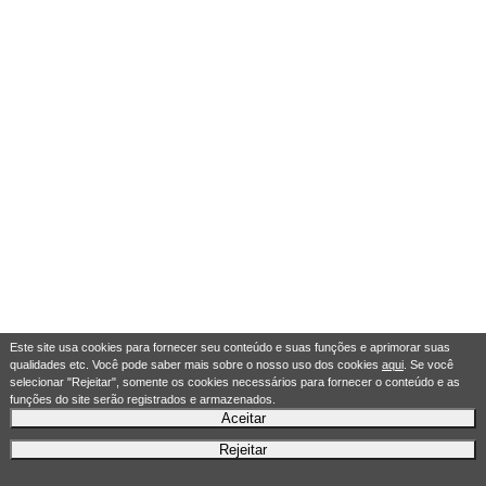
Este site usa cookies para fornecer seu conteúdo e suas funções e aprimorar suas
qualidades etc. Você pode saber mais sobre o nosso uso dos cookies
aqui
. Se você
selecionar "Rejeitar", somente os cookies necessários para fornecer o conteúdo e as
funções do site serão registrados e armazenados.
Aceitar
Rejeitar