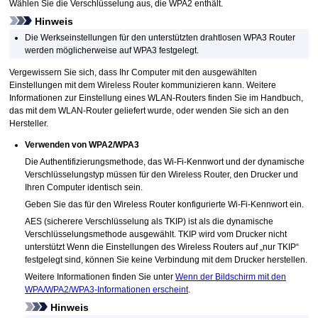
Wählen Sie die Verschlüsselung aus, die
WPA2
enthält.
Hinweis
Die Werkseinstellungen für den unterstützten drahtlosen
WPA3
Router
werden möglicherweise auf
WPA3
festgelegt.
Vergewissern Sie sich, dass Ihr Computer mit den ausgewählten
Einstellungen mit dem Wireless Router kommunizieren kann.
Weitere
Informationen zur Einstellung eines WLAN-Routers finden Sie im Handbuch,
das mit dem WLAN-Router geliefert wurde, oder wenden Sie sich an den
Hersteller.
Verwenden von
WPA2
/
WPA3
Die Authentifizierungsmethode, das
Wi-Fi
-Kennwort und der dynamische
Verschlüsselungstyp müssen für den Wireless Router, den
Drucker
und
Ihren Computer identisch sein.
Geben Sie das für den Wireless Router konfigurierte
Wi-Fi
-Kennwort ein.
AES
(sicherere Verschlüsselung als
TKIP
) ist als die dynamische
Verschlüsselungsmethode ausgewählt.
TKIP
wird vom Drucker nicht
unterstützt
Wenn die Einstellungen des Wireless Routers auf „nur
TKIP
“
festgelegt sind, können Sie keine Verbindung mit dem
Drucker
herstellen.
Weitere Informationen finden Sie unter
Wenn der Bildschirm mit den
WPA/WPA2/WPA3-Informationen erscheint
.
Hinweis