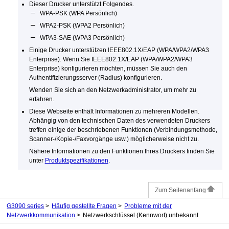
Dieser
Drucker
unterstützt Folgendes.
WPA-PSK
(
WPA
Persönlich)
WPA2-PSK
(
WPA2
Persönlich)
WPA3-SAE
(
WPA3
Persönlich)
Einige
Drucker
unterstützen
IEEE802.1X
/
EAP
(
WPA
/
WPA2
/
WPA3
Enterprise).
Wenn Sie
IEEE802.1X
/
EAP
(
WPA
/
WPA2
/
WPA3
Enterprise) konfigurieren möchten, müssen Sie auch den
Authentifizierungsserver (Radius) konfigurieren.
Wenden Sie sich an den Netzwerkadministrator, um mehr zu
erfahren.
Diese Webseite enthält Informationen zu mehreren Modellen.
Abhängig von den technischen Daten des verwendeten
Druckers
treffen einige der beschriebenen Funktionen (Verbindungsmethode,
Scanner-/Kopie-/Faxvorgänge usw.) möglicherweise nicht zu.
Nähere Informationen zu den Funktionen Ihres
Druckers
finden Sie
unter
Produktspezifikationen
.
Zum Seitenanfang
G3090 series
Häufig gestellte Fragen
Probleme mit der
Netzwerkkommunikation
Netzwerkschlüssel (Kennwort) unbekannt