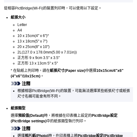
從相容
PictBridge
(
Wi-Fi
)的裝置列印時，可以使用以下設定。
紙張大小
Letter
A4
10 x 15cm(4" x 6")
*
13 x 18cm(5" x 7")
20 x 25cm(8" x 10")
2L(127.0 x 178.0mm(5.00 x 7.01in))
正方形 9 x 9cm 3.5" x 3.5"
正方形 13 x 13cm 5" x 5"
*
在貼紙上列印時，請在
紙張尺寸
(Paper size)
中選擇
10x15cm/4"x6"
(4"x6"/10x15cm)
。
注釋
根據相容
PictBridge
(
Wi-Fi
)的裝置，可能無法選擇某些紙張尺寸或紙張
尺寸名稱可能會有所不同。
紙張類型
選擇
預設值
(Default)
時，將根據在
印表機
上設定的
PictBridge設定
(PictBridge settings)
中的紙張類型執行列印。
注釋
選擇
相片紙
(Photo)
時，在
印表機
上將
PictBridge設定
(PictBridge