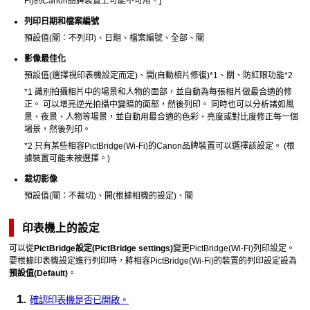
Fi
)的
Canon
品牌裝置上可能不可用。]
列印日期和檔案編號
預設值(關：不列印)、日期、檔案編號、全部、關
影像最佳化
預設值(選擇視
印表機
設定而定)、開(自動相片修復)*1、關、防紅眼功能*2
*1
識別拍攝相片中的場景和人物的面部，並自動為每張相片做最合適的修
正。
可以增亮逆光拍攝中變暗的面部，然後列印。
同時也可以分析諸如風
景、夜景、人物等場景，並自動用最合適的色彩、亮度或對比度修正每一個
場景，然後列印。
*2
只有某些相容
PictBridge
(
Wi-Fi
)的
Canon
品牌裝置可以選擇該設定。
(根
據裝置可能未被選擇。)
裁切影像
預設值(關：不裁切)、開(根據相機的設定)、關
印表機
上的設定
可以從
PictBridge設定
(PictBridge settings)
變更
PictBridge
(
Wi-Fi
)列印設定。
要根據
印表機
設定進行列印時，將相容
PictBridge
(
Wi-Fi
)的裝置的列印設定設為
預設值
(Default)
。
確認
印表機
是否已開啟。