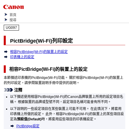
首頁
搜尋
UG097
PictBridge
(
Wi-Fi
)列印設定
相容PictBridge(Wi-Fi)的裝置上的設定
印表機上的設定
相容
PictBridge
(
Wi-Fi
)的裝置上的設定
本節描述
印表機
的
PictBridge
(
Wi-Fi
)功能。
關於相容
PictBridge
(
Wi-Fi
)的裝置上
的列印設定，請參閱裝置說明手冊中提供的說明。
注釋
以下描述使用相容
PictBridge
(
Wi-Fi
)的
Canon
品牌裝置上所用的設定項目名
稱。
根據裝置的品牌或型號不同，設定項目名稱可能會有所不同。
以下說明的一些設定項目在某些裝置上可能不可用。
在此情況下，將套用
印表機
上所做的設定。
此外，相容
PictBridge
(
Wi-Fi
)的裝置上的某些項目設
定為
預設值
(Default)
時，將套用這些項目的
印表機
設定。
PictBridge設定