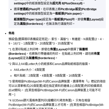
settings)
中的紙張類型設定為
超光亮 II
(PlusGlossyII)
。
選擇
普通紙
(Plain)
時，在
印表機
上將
PictBridge設定
(PictBridge
settings)
中的紙張類型設定為
一般紙張
(Plain paper)
。
紙張類型
(Paper type)
設定為
一般紙張
(Plain)
時，即使
佈置
(Layout)
設
定為
滿版
(Borderless)
，也無法執行滿版列印。
佈局
預設值(選擇視
印表機
設定而定)、索引、滿版*1、有邊距、N頁配置(2、4、
9、16)*2、1頁配置*3、20頁配置*3、35頁配置*4
*1
在燙印貼紙上列印時，即使在
佈置
(Layout)
中選擇了
無邊框
(Borderless)
，也將執行帶邊緣的列印。
在貼紙上列印時，請勿將
佈置
(Layout)
設定為
無邊框
(Borderless)
。
*2
與以上A4或Letter大小的紙張和
Canon
品牌貼紙相容的版面。
A4/Letter大小：4頁配置
相片貼紙
：2頁配置、4頁配置、9頁配置、16頁配置。
*3
使用相容
PictBridge
(
Wi-Fi
)的
Canon
品牌裝置，選擇帶有「i」標記的項目
可以以清單格式(20頁配置)或在指定資料的邊緣上(1頁配置)列印拍攝資訊
(
Exif
資料)。
[在某些相容
PictBridge
(
Wi-Fi
)的
Canon
品牌裝置上可能不可
用。]
*4
以35mm膠片風格佈置列印(接觸印片拷貝佈置)。
只有在相容
PictBridge
(
Wi-Fi
)的
Canon
品牌裝置上才可用。
[在某些相容
PictBridge
(
Wi-