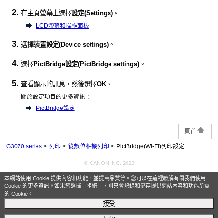
在主頁螢幕上選擇
設定
(Settings)
。
LCD螢幕和操作面板
選擇
裝置設定
(Device settings)
。
選擇
PictBridge設定
(PictBridge settings)
。
查看顯示的訊息，然後選擇
OK
。
關於設定項目的更多資訊：
PictBridge設定
頁首
G3070 series
列印
從數位相機列印
PictBridge(Wi-Fi)列印設定
© CANON INC. 2022
本網站使用 Cookie 提供內容和功能，並提高品質等。您可以在
這裡
瞭解有關我們使用
Cookie 的更多資訊。如果您選擇「拒絕」，則只會記錄和儲存提供網站內容和功能所需
的 Cookie。
接受