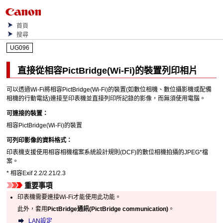
首頁
搜尋
UG096
直接從相容
PictBridge
(
Wi-Fi
)的裝置列印相片
可以透過
Wi-Fi
將相容
PictBridge
(
Wi-Fi
)的裝置(如數位相機、數位攝影機或配備
相機的行動電話)連接至
印表機
並直接列印所記錄的影像，而無須使用電腦。
可連接的裝置：
相容
PictBridge
(
Wi-Fi
)的裝置
可列印影像的資料格式：
印表機
支援使用相容相機檔案系統設計規則(DCF)的數位相機拍攝的JPEG*檔
案。
*
相容
Exif
2.2/2.21/2.3
重要事項
印表機
需要連接
Wi-Fi
才能使用此功能。
此外，套用
PictBridge通訊
(PictBridge communication)
。
LAN設定