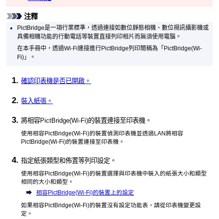
注釋
PictBridge
是一項行業標準，透過連接如數位靜態相機、數位視訊攝影機或
具備相機功能的行動電話等裝置直接列印相片而無須使用電腦。
在本手冊中，透過
Wi-Fi
連接進行
PictBridge
列印簡稱為「
PictBridge
(
Wi-
Fi
)」。
確認
印表機
是否已開啟。
裝入紙張。
將相容
PictBridge
(
Wi-Fi
)的裝置連接至
印表機
。
使用相容
PictBridge
(
Wi-Fi
)的裝置偵測
印表機
並透過LAN將相容
PictBridge
(
Wi-Fi
)的裝置連接至
印表機
。
指定紙張類型和佈置等列印設定。
使用相容
PictBridge
(
Wi-Fi
)的裝置選擇與
印表機
中裝入的紙張大小和類型
相同的大小和類型。
相容PictBridge(Wi-Fi)的裝置上的設定
如果相容
PictBridge
(
Wi-Fi
)的裝置沒有設定功能表，請從
印表機
變更設
定。