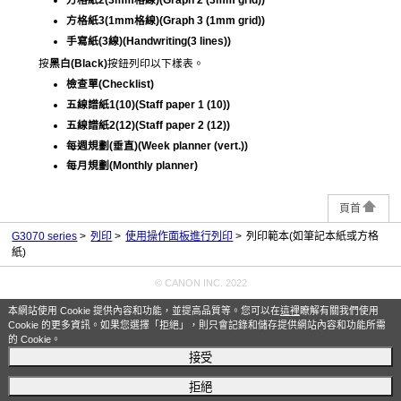
方格紙3(1mm格線)
(Graph 3 (1mm grid))
手寫紙(3線)
(Handwriting(3 lines))
按
黑白
(Black)
按鈕列印以下樣表。
檢查單
(Checklist)
五線譜紙1(10)
(Staff paper 1 (10))
五線譜紙2(12)
(Staff paper 2 (12))
每週規劃(垂直)
(Week planner (vert.))
每月規劃
(Monthly planner)
頁首
G3070 series
列印
使用操作面板進行列印
列印範本(如筆記本紙或方格
紙)
© CANON INC. 2022
本網站使用 Cookie 提供內容和功能，並提高品質等。您可以在
這裡
瞭解有關我們使用
Cookie 的更多資訊。如果您選擇「拒絕」，則只會記錄和儲存提供網站內容和功能所需
的 Cookie。
接受
拒絕