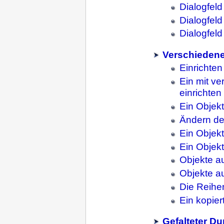
Dialogfel
Dialogfel
Dialogfel
Verschiedene
Einrichte
Ein mit v
einrichten
Ein Objek
Ändern de
Ein Objek
Ein Objek
Objekte a
Objekte a
Die Reihe
Ein kopie
Gefalteter D