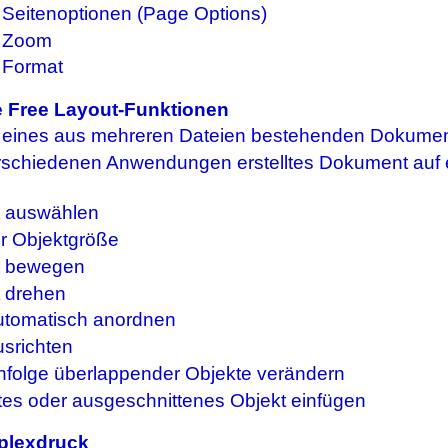
d Seitenoptionen (Page Options)
d Zoom
d Format
 Free Layout-Funktionen
n eines aus mehreren Dateien bestehenden Dokument
erschiedenen Anwendungen erstelltes Dokument auf e
t auswählen
r Objektgröße
t bewegen
t drehen
utomatisch anordnen
usrichten
nfolge überlappender Objekte verändern
rtes oder ausgeschnittenes Objekt einfügen
uplexdruck