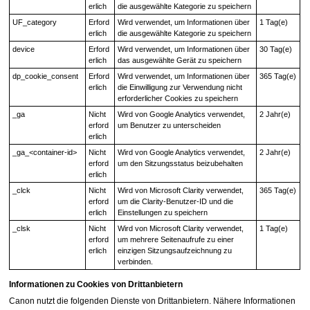
erlich
die ausgewählte Kategorie zu speichern
UF_category
Erford
Wird verwendet, um Informationen über
1 Tag(e)
erlich
die ausgewählte Kategorie zu speichern
device
Erford
Wird verwendet, um Informationen über
30 Tag(e)
erlich
das ausgewählte Gerät zu speichern
dp_cookie_consent
Erford
Wird verwendet, um Informationen über
365 Tag(e)
erlich
die Einwilligung zur Verwendung nicht
erforderlicher Cookies zu speichern
_ga
Nicht
Wird von Google Analytics verwendet,
2 Jahr(e)
erford
um Benutzer zu unterscheiden
erlich
_ga_<container-id>
Nicht
Wird von Google Analytics verwendet,
2 Jahr(e)
erford
um den Sitzungsstatus beizubehalten
erlich
_clck
Nicht
Wird von Microsoft Clarity verwendet,
365 Tag(e)
erford
um die Clarity-Benutzer-ID und die
erlich
Einstellungen zu speichern
_clsk
Nicht
Wird von Microsoft Clarity verwendet,
1 Tag(e)
erford
um mehrere Seitenaufrufe zu einer
erlich
einzigen Sitzungsaufzeichnung zu
verbinden.
Informationen zu Cookies von Drittanbietern
Canon nutzt die folgenden Dienste von Drittanbietern.
Nähere Informationen