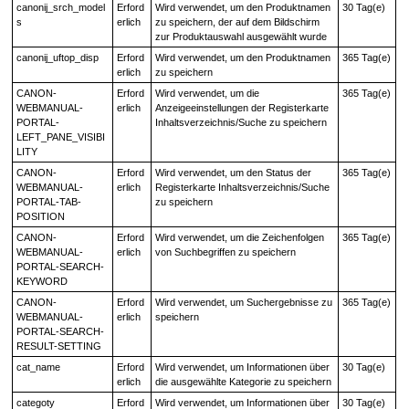
canonij_srch_model
Erford
Wird verwendet, um den Produktnamen
30 Tag(e)
s
erlich
zu speichern, der auf dem Bildschirm
zur Produktauswahl ausgewählt wurde
canonij_uftop_disp
Erford
Wird verwendet, um den Produktnamen
365 Tag(e)
erlich
zu speichern
CANON-
Erford
Wird verwendet, um die
365 Tag(e)
WEBMANUAL-
erlich
Anzeigeeinstellungen der Registerkarte
PORTAL-
Inhaltsverzeichnis/Suche zu speichern
LEFT_PANE_VISIBI
LITY
CANON-
Erford
Wird verwendet, um den Status der
365 Tag(e)
WEBMANUAL-
erlich
Registerkarte Inhaltsverzeichnis/Suche
PORTAL-TAB-
zu speichern
POSITION
CANON-
Erford
Wird verwendet, um die Zeichenfolgen
365 Tag(e)
WEBMANUAL-
erlich
von Suchbegriffen zu speichern
PORTAL-SEARCH-
KEYWORD
CANON-
Erford
Wird verwendet, um Suchergebnisse zu
365 Tag(e)
WEBMANUAL-
erlich
speichern
PORTAL-SEARCH-
RESULT-SETTING
cat_name
Erford
Wird verwendet, um Informationen über
30 Tag(e)
erlich
die ausgewählte Kategorie zu speichern
categoty
Erford
Wird verwendet, um Informationen über
30 Tag(e)