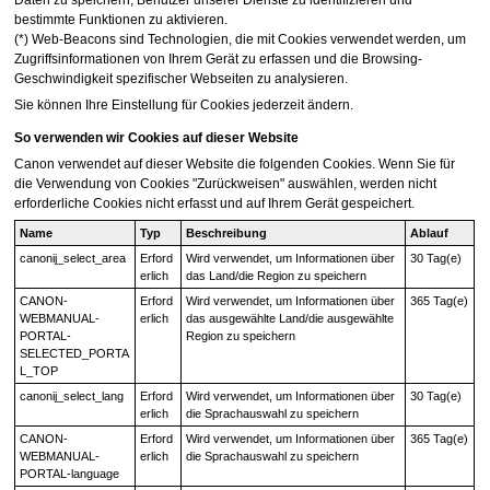
bestimmte Funktionen zu aktivieren.
(*) Web-Beacons sind Technologien, die mit Cookies verwendet werden, um
Zugriffsinformationen von Ihrem Gerät zu erfassen und die Browsing-
Geschwindigkeit spezifischer Webseiten zu analysieren.
Sie können Ihre Einstellung für Cookies jederzeit ändern.
So verwenden wir Cookies auf dieser Website
Canon verwendet auf dieser Website die folgenden Cookies.
Wenn Sie für
die Verwendung von Cookies "Zurückweisen" auswählen, werden nicht
erforderliche Cookies nicht erfasst und auf Ihrem Gerät gespeichert.
Name
Typ
Beschreibung
Ablauf
canonij_select_area
Erford
Wird verwendet, um Informationen über
30 Tag(e)
erlich
das Land/die Region zu speichern
CANON-
Erford
Wird verwendet, um Informationen über
365 Tag(e)
WEBMANUAL-
erlich
das ausgewählte Land/die ausgewählte
PORTAL-
Region zu speichern
SELECTED_PORTA
L_TOP
canonij_select_lang
Erford
Wird verwendet, um Informationen über
30 Tag(e)
erlich
die Sprachauswahl zu speichern
CANON-
Erford
Wird verwendet, um Informationen über
365 Tag(e)
WEBMANUAL-
erlich
die Sprachauswahl zu speichern
PORTAL-language