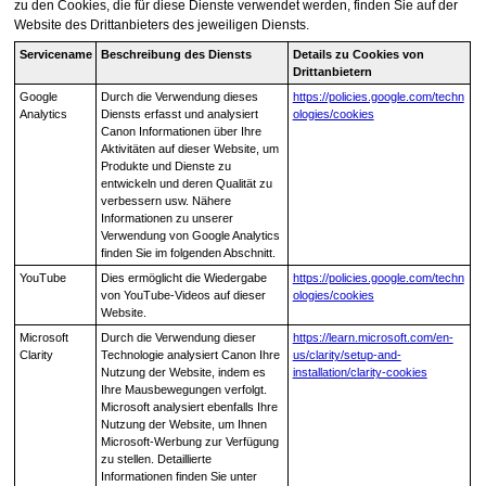
zu den Cookies, die für diese Dienste verwendet werden, finden Sie auf der
Website des Drittanbieters des jeweiligen Diensts.
Servicename
Beschreibung des Diensts
Details zu Cookies von
Drittanbietern
Google
Durch die Verwendung dieses
https://policies.google.com/techn
Analytics
Diensts erfasst und analysiert
ologies/cookies
Canon Informationen über Ihre
Aktivitäten auf dieser Website, um
Produkte und Dienste zu
entwickeln und deren Qualität zu
verbessern usw.
Nähere
Informationen zu unserer
Verwendung von Google Analytics
finden Sie im folgenden Abschnitt.
YouTube
Dies ermöglicht die Wiedergabe
https://policies.google.com/techn
von YouTube-Videos auf dieser
ologies/cookies
Website.
Microsoft
Durch die Verwendung dieser
https://learn.microsoft.com/en-
Clarity
Technologie analysiert Canon Ihre
us/clarity/setup-and-
Nutzung der Website, indem es
installation/clarity-cookies
Ihre Mausbewegungen verfolgt.
Microsoft analysiert ebenfalls Ihre
Nutzung der Website, um Ihnen
Microsoft-Werbung zur Verfügung
zu stellen. Detaillierte
Informationen finden Sie unter