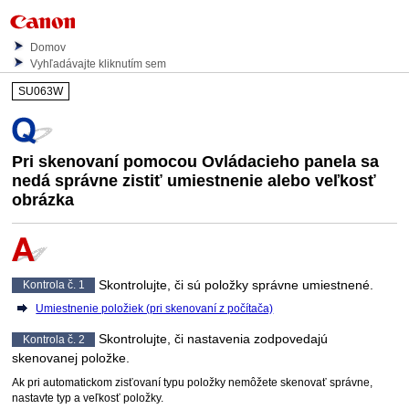
Domov
Vyhľadávajte kliknutím sem
SU063W
Pri skenovaní pomocou
Ovládacieho panela
sa
nedá správne zistiť umiestnenie alebo veľkosť
obrázka
Skontrolujte, či sú položky správne umiestnené.
Kontrola č. 1
Umiestnenie položiek (pri skenovaní z počítača)
Skontrolujte, či nastavenia zodpovedajú
Kontrola č. 2
skenovanej položke.
Ak pri automatickom zisťovaní typu položky nemôžete skenovať správne,
nastavte typ a veľkosť položky.