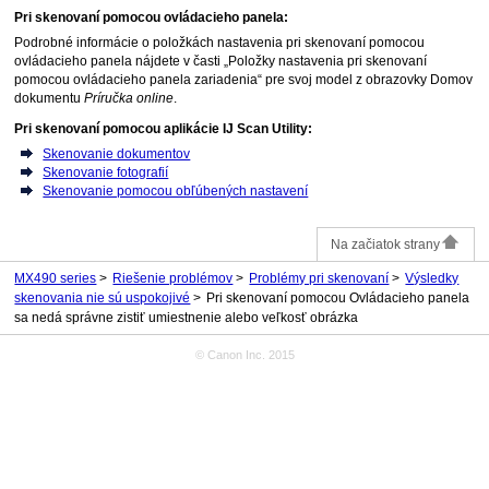
Pri skenovaní pomocou
ovládacieho panela
:
Podrobné informácie o položkách nastavenia pri skenovaní pomocou
ovládacieho panela
nájdete v časti „Položky nastavenia pri skenovaní
pomocou ovládacieho panela zariadenia“ pre svoj model z obrazovky Domov
dokumentu
Príručka online
.
Pri skenovaní pomocou aplikácie
IJ Scan Utility
:
Skenovanie dokumentov
Skenovanie fotografií
Skenovanie pomocou obľúbených nastavení
Na začiatok strany
MX490 series
Riešenie problémov
Problémy pri skenovaní
Výsledky
skenovania nie sú uspokojivé
Pri skenovaní pomocou Ovládacieho panela
sa nedá správne zistiť umiestnenie alebo veľkosť obrázka
© Canon Inc. 2015