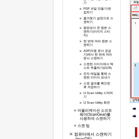
기
PDF 파일 만들기/편
집하기
즐겨찾기 설정으로 스
캔하기
평판보다 큰 원본 스
캔하기(이미지 스티
치)
한 번에 여러 원본 스
캔하기
ADF(자동 문서 공급
기)에서 한 번에 여러
문서 스캔하기
스캔한 이미지에서 텍
스트 추출하기(OCR)
전자 메일을 통해 스
캔한 이미지 보내기
스캔 결과를 확인한
후 저장하기
IJ Scan Utility 시작하
기
IJ Scan Utility 화면
어플리케이션 소프트
웨어(ScanGear)를
사용하여 스캔하기
스캔 팁
컴퓨터에서 스캔하기
(macOS)