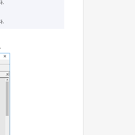
.
.
.