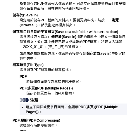
為要儲存的
PDF
檔案輸入檔案名稱。
已建立兩個或更多頁面且要單獨
儲存每個頁面時，將在檔案名稱後附加序號。
儲存於
(Save in)
設定用於儲存
PDF
檔案的資料夾。
要變更資料夾，請按一下
瀏覽...
(Browse...)
，然後指定目標資料夾。
儲存到目前日期的子資料夾
(Save to a subfolder with current date)
選擇該核取方塊以在
儲存於
(Save in)
指定的資料夾中建立一個當前日
期資料夾，並在其中儲存已建立或編輯的PDF檔案。
將建立名稱如
「20XX_01_01」(年_月_日)的資料夾。
如果未選擇該核取方塊，檔案將直接儲存到
儲存於
(Save in)
中指定的
資料夾中。
檔案類型
(File Type)
選擇儲存
PDF
檔案時的檔案格式。
PDF
將每個頁面儲存為單獨的
PDF
檔案。
PDF(多頁)
(PDF (Multiple Pages))
儲存多個頁面為一個
PDF
檔案。
注釋
建立了兩個或更多頁面時，會顯示
PDF(多頁)
(PDF (Multiple
Pages))
。
PDF 壓縮
(PDF Compression)
選擇儲存時的壓縮類型。