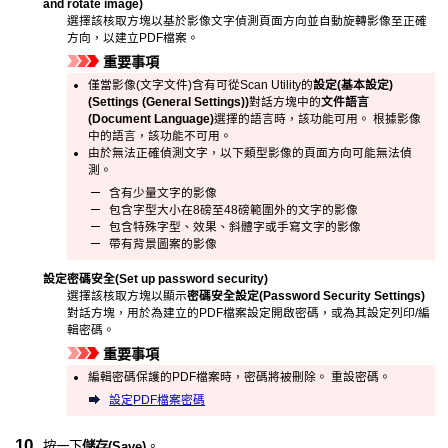
and rotate image)
選擇該核取方塊以基於影像文字偵測頁面方向並自動旋轉影像至正確
方向，以建立
PDF
檔案。
重要事項
僅當影像(文字文件)含有可從
Scan Utility
的
設定(基本設定)
(Settings (General Settings))
對話方塊中的
文件語言
(Document Language)
選擇的語言時，該功能可用。
根據影像
中的語言，該功能不可用。
由於無法正確偵測文字，以下類型影像的頁面方向可能無法偵
測。
含有少量文字的影像
包含字型大小在8磅至48磅範圍外的文字的影像
包含特殊字型、效果、斜體字或手寫文字的影像
帶有背景圖案的影像
設定密碼安全
(Set up password security)
選擇該核取方塊以顯示
密碼安全設定
(Password Security Settings)
對話方塊，用於為建立的
PDF
檔案設定開啟密碼，或為其設定列印/編
輯密碼。
重要事項
編輯密碼保護的
PDF
檔案時，密碼將被刪除。
重設密碼。
設定
PDF
檔案密碼
按一下
儲存
(Save)
。