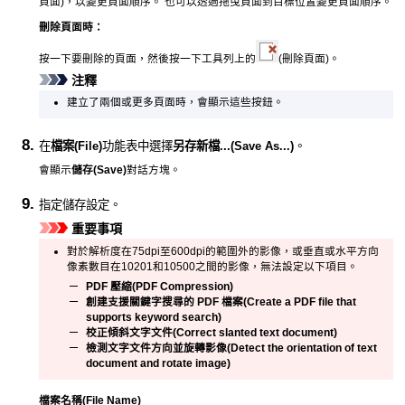
頁面)，以變更頁面順序。
也可以透過拖曳頁面到目標位置變更頁面順序。
刪除頁面時：
按一下要刪除的頁面，然後按一下工具列上的
(刪除頁面)。
注釋
建立了兩個或更多頁面時，會顯示這些按鈕。
在
檔案
(File)
功能表中選擇
另存新檔...
(Save As...)
。
會顯示
儲存
(Save)
對話方塊。
指定儲存設定。
重要事項
對於解析度在75dpi至600dpi的範圍外的影像，或垂直或水平方向
像素數目在10201和10500之間的影像，無法設定以下項目。
PDF 壓縮
(PDF Compression)
創建支援關鍵字搜尋的 PDF 檔案
(Create a PDF file that
supports keyword search)
校正傾斜文字文件
(Correct slanted text document)
檢測文字文件方向並旋轉影像
(Detect the orientation of text
document and rotate image)
檔案名稱
(File Name)