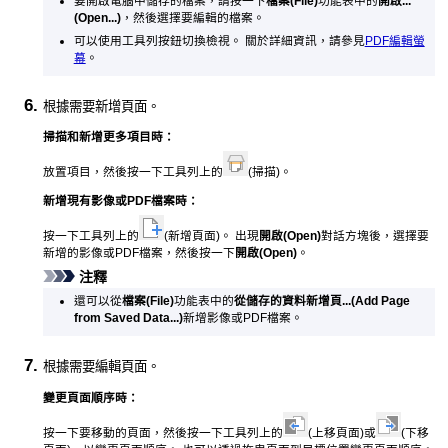
要開啟電腦中儲存的檔案，請按一下
檔案
(File)
功能表中的
開啟...
(Open...)
，然後選擇要編輯的檔案。
可以使用工具列按鈕切換檢視。
關於詳細資訊，請參見
PDF
編輯螢
幕
。
根據需要新增頁面。
掃描和新增更多項目時：
放置項目，然後按一下工具列上的
(掃描)。
新增現有影像或
PDF
檔案時：
按一下工具列上的
(新增頁面)。
出現
開啟
(Open)
對話方塊後，選擇要
新增的影像或
PDF
檔案，然後按一下
開啟
(Open)
。
注釋
還可以從
檔案
(File)
功能表中的
從儲存的資料新增頁...
(Add Page
from Saved Data...)
新增影像或
PDF
檔案。
根據需要編輯頁面。
變更頁面順序時：
按一下要移動的頁面，然後按一下工具列上的
(上移頁面)或
(下移