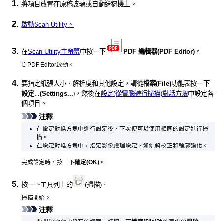
將項目放置在原稿玻璃或
自動送稿機
上。
啟動
Scan Utility
。
在
Scan Utility主螢幕
中按一下
PDF 編輯器
(PDF Editor)
。
IJ PDF Editor
啟動。
要指定紙張大小、解析度和其他設定，請從
檔案
(File)
功能表按一下
設定...
(Settings...)
，然後在
設定(從電腦進行掃描)對話方塊
中設定各
個項目。
注釋
在設定對話方塊中進行設定後，下次便可以使用相同的設定進行掃
描。
在設定對話方塊中，指定影像處理設定，如傾斜校正和輪廓強化。
完成設定時，按一下
確定
(OK)
。
按一下工具列上的
(掃描)。
掃描開始。
注釋