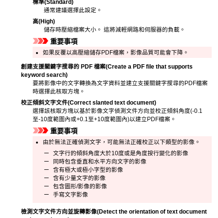
標準
(Standard)
通常建議選擇此設定。
高
(High)
儲存時壓縮檔案大小。
這將減輕網路和伺服器的負載。
重要事項
如果反覆以高壓縮儲存
PDF
檔案，影像品質可能會下降。
創建支援關鍵字搜尋的 PDF 檔案
(Create a PDF file that supports
keyword search)
要將影像中的文字轉換為文字資料並建立支援關鍵字搜尋的
PDF
檔案
時選擇此核取方塊。
校正傾斜文字文件
(Correct slanted text document)
選擇該核取方塊以基於影像文字偵測文件方向並校正傾斜角度(-0.1
至-10度範圍內或+0.1至+10度範圍內)以建立
PDF
檔案。
重要事項
由於無法正確偵測文字，可能無法正確校正以下類型的影像。
文字行的傾斜角度大於10度或是角度按行變化的影像
同時包含垂直和水平方向文字的影像
含有極大或極小字型的影像
含有少量文字的影像
包含圖形/影像的影像
手寫文字影像
檢測文字文件方向並旋轉影像
(Detect the orientation of text document