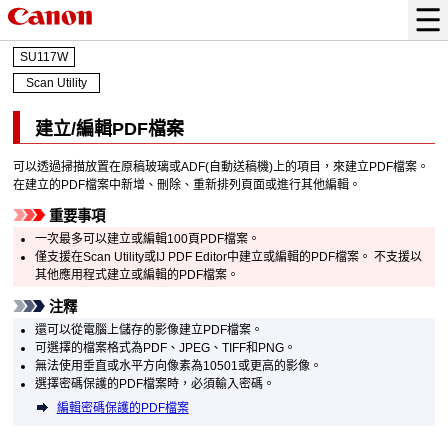
SU117W
Scan Utility
建立/編輯
PDF
檔案
可以透過掃描放置在原稿玻璃或
ADF(自動送稿機)
上的項目，來建立
PDF
檔案。
在建立的
PDF
檔案中新增、刪除、重新排列頁面或進行其他編輯。
重要事項
一次最多可以建立或編輯100頁
PDF
檔案。
僅支援在
Scan Utility
或
IJ PDF Editor
中建立或編輯的
PDF
檔案。
不支援以
其他應用程式建立或編輯的
PDF
檔案。
注釋
還可以從電腦上儲存的影像建立
PDF
檔案。
可選擇的檔案格式為
PDF
、
JPEG
、
TIFF
和
PNG
。
無法使用垂直或水平方向像素為10501或更高的影像。
選擇密碼保護的
PDF
檔案時，必須輸入密碼。
編輯密碼保護的
PDF
檔案