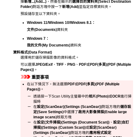
擇
新增...
(Add...)
，然後在顯示的
選擇目的資料夾
(Select Destination
Folder)
對話方塊中按一下
新增
(Add)
並指定目標資料夾。
預設儲存至以下資料夾。
Windows 11
/
Windows 10
/
Windows 8.1
：
文件
(Documents)
資料夾
Windows 7
：
我的文件
(My Documents)
資料夾
資料格式
(Data Format)
選擇用於儲存掃描影像的資料格式。
可以選擇
JPEG/Exif
、
TIFF
、
PNG
、
PDF
或
PDF(多頁)
(PDF (Multiple
Pages))
。
重要事項
在以下情況下，無法選擇
PDF
或
PDF(多頁)
(PDF (Multiple
Pages))
。
透過按一下
Scan Utility
主螢幕中的
相片
(Photo)
或
OCR
進行掃
描時
在
設定(ScanGear)
(Settings (ScanGear))
對話方塊的
儲存設
定
(Save Settings)
中選擇了
啟用大影像掃描
(Enable large
image scans)
核取方塊
在
設定(文件掃描)
(Settings (Document Scan))
、
設定(自訂
掃描)
(Settings (Custom Scan))
或
設定(ScanGear)
(Settings (ScanGear))
對話方塊的
應用程式設定