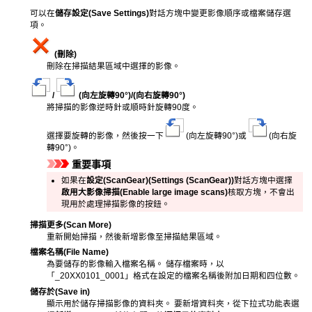
可以在
儲存設定
(Save Settings)
對話方塊中變更影像順序或檔案儲存選
項。
(刪除)
刪除在掃描結果區域中選擇的影像。
/
(向左旋轉90°)/(向右旋轉90°)
將掃描的影像逆時針或順時針旋轉90度。
選擇要旋轉的影像，然後按一下
(向左旋轉90°)或
(向右旋
轉90°)。
重要事項
如果在
設定(ScanGear)
(Settings (ScanGear))
對話方塊中選擇
啟用大影像掃描
(Enable large image scans)
核取方塊，不會出
現用於處理掃描影像的按鈕。
掃描更多
(Scan More)
重新開始掃描，然後新增影像至掃描結果區域。
檔案名稱
(File Name)
為要儲存的影像輸入檔案名稱。
儲存檔案時，以
「_20XX0101_0001」格式在設定的檔案名稱後附加日期和四位數。
儲存於
(Save in)
顯示用於儲存掃描影像的資料夾。
要新增資料夾，從下拉式功能表選