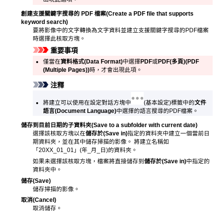
創建支援關鍵字搜尋的 PDF 檔案
(Create a PDF file that supports
keyword search)
要將影像中的文字轉換為文字資料並建立支援關鍵字搜尋的
PDF
檔案
時選擇此核取方塊。
重要事項
僅當在
資料格式
(Data Format)
中選擇
PDF
或
PDF(多頁)
(PDF
(Multiple Pages))
時，才會出現此項。
注釋
將建立可以使用在設定對話方塊中
(基本設定)標籤中的
文件
語言
(Document Language)
中選擇的語言搜尋的
PDF
檔案。
儲存到目前日期的子資料夾
(Save to a subfolder with current date)
選擇該核取方塊以在
儲存於
(Save in)
指定的資料夾中建立一個當前日
期資料夾，並在其中儲存掃描的影像。
將建立名稱如
「20XX_01_01」(年_月_日)的資料夾。
如果未選擇該核取方塊，檔案將直接儲存到
儲存於
(Save in)
中指定的
資料夾中。
儲存
(Save)
儲存掃描的影像。
取消
(Cancel)
取消儲存。