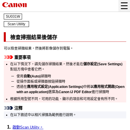
SU031W
Scan Utility
檢查掃描結果後儲存
可以檢查掃描結果，然後將影像儲存到電腦。
重要事項
在以下情況下，請先儲存掃描結果，然後才能在
儲存設定
(Save Settings)
對話方塊中查看它們。
使用
自動
(Auto)
掃描時
從
操作面板
或
掃描器按鈕
掃描時
透過在
應用程式設定
(Application Settings)
中將
以應用程式開啟
(Open
with an application)
選擇為
Canon IJ PDF Editor
進行掃描時
根據所用型號不同，可用的功能、顯示的項目和可用設定會有所不同。
注釋
在以下敘述中以相片掃描為範例進行說明。
啟動
Scan Utility
。