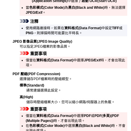
(Application Settings)
中選擇了
啟動 OCR
(Start OCR)
當
色彩模式
(Color Mode)
為
黑白
(Black and White)
時，無法選擇
JPEG/Exif
。
注釋
使用網路連接時，如果在
資料格式
(Data Format)
中設定
TIFF
或
PNG
，則掃描時間可能要比平時長。
JPEG 影像品質
(JPEG Image Quality)
可以指定
JPEG
檔案的影像品質。
重要事項
僅當在
資料格式
(Data Format)
中選擇
JPEG/Exif
時，才會出現此
項。
PDF 壓縮
(PDF Compression)
選擇儲存
PDF
檔案時的壓縮類型。
標準
(Standard)
通常建議選擇此設定。
高
(High)
儲存時壓縮檔案大小，您可以縮小網路/伺服器上的負載。
重要事項
僅當在
資料格式
(Data Format)
中選擇
PDF
或
PDF(多頁)
(PDF
(Multiple Pages))
時，才會出現此項。
在
色彩模式
(Color Mode)
中選擇
黑白
(Black and White)
時，不會
出現此選項。