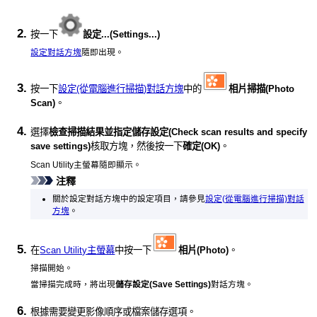
按一下
設定...
(Settings...)
設定對話方塊
隨即出現。
按一下
設定(從電腦進行掃描)對話方塊
中的
相片掃描
(Photo
Scan)
。
選擇
檢查掃描結果並指定儲存設定
(Check scan results and specify
save settings)
核取方塊，然後按一下
確定
(OK)
。
Scan Utility
主螢幕隨即顯示。
注釋
關於設定對話方塊中的設定項目，請參見
設定(從電腦進行掃描)對話
方塊
。
在
Scan Utility主螢幕
中按一下
相片
(Photo)
。
掃描開始。
當掃描完成時，將出現
儲存設定
(Save Settings)
對話方塊。
根據需要變更影像順序或檔案儲存選項。