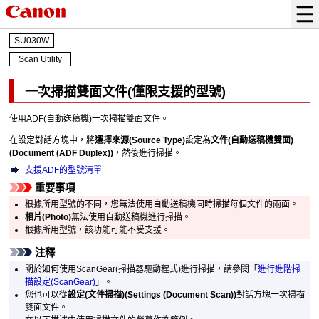
SU030W
Scan Utility
一次掃描雙面文件(僅限支援的型號)
使用
ADF(自動送稿機)
一次掃描雙面文件。
在設定對話方塊中，將
選擇來源
(Source Type)
設定為
文件(自動送稿機雙面)
(Document (ADF Duplex))
，然後進行掃描。
支援ADF的型號清單
重要事項
根據所用型號的不同，您無法使用
自動送稿機
同時掃描每個文件的兩面。
相片
(Photo)
無法使用
自動送稿機
進行掃描。
根據所用型號，該功能可能不受支援。
注釋
關於如何使用
ScanGear
(掃描器驅動程式)進行掃描，請參閱「
進行進階掃
描設定(ScanGear)
」。
您也可以從
設定(文件掃描)
(Settings (Document Scan))
對話方塊一次掃描
雙面文件。