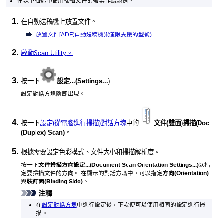
在以下描述中使用掃描文件的螢幕作為範例。
在
自動送稿機
上放置文件。
放置文件[
ADF(自動送稿機)
](僅限支援的型號)
啟動
Scan Utility
。
按一下
設定...
(Settings...)
設定對話方塊隨即出現。
按一下
設定(從電腦進行掃描)對話方塊
中的
文件(雙面)掃描
(Doc
(Duplex) Scan)
。
根據需要設定色彩模式、文件大小和掃描解析度。
按一下
文件掃描方向設定...
(Document Scan Orientation Settings...)
以指
定要掃描文件的方向。
在顯示的對話方塊中，可以指定
方向
(Orientation)
與
裝訂面
(Binding Side)
。
注釋
在
設定對話方塊
中進行設定後，下次便可以使用相同的設定進行掃
描。