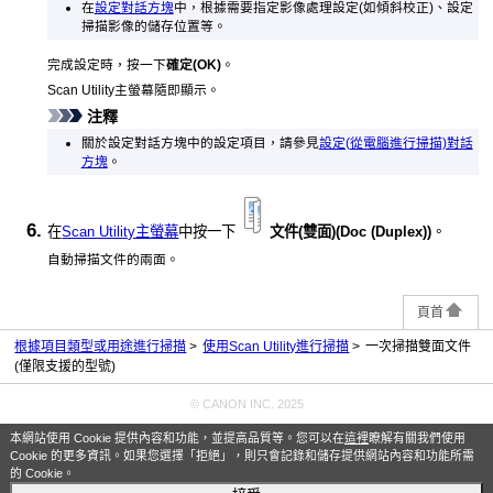
在
設定對話方塊
中，根據需要指定影像處理設定(如傾斜校正)、設定
掃描影像的儲存位置等。
完成設定時，按一下
確定
(OK)
。
Scan Utility
主螢幕隨即顯示。
注釋
關於設定對話方塊中的設定項目，請參見
設定(從電腦進行掃描)對話
方塊
。
在
Scan Utility主螢幕
中按一下
文件(雙面)
(Doc (Duplex))
。
自動掃描文件的兩面。
頁首
根據項目類型或用途進行掃描
使用Scan Utility進行掃描
一次掃描雙面文件
(僅限支援的型號)
© CANON INC. 2025
本網站使用 Cookie 提供內容和功能，並提高品質等。您可以在
這裡
瞭解有關我們使用
Cookie 的更多資訊。如果您選擇「拒絕」，則只會記錄和儲存提供網站內容和功能所需
的 Cookie。