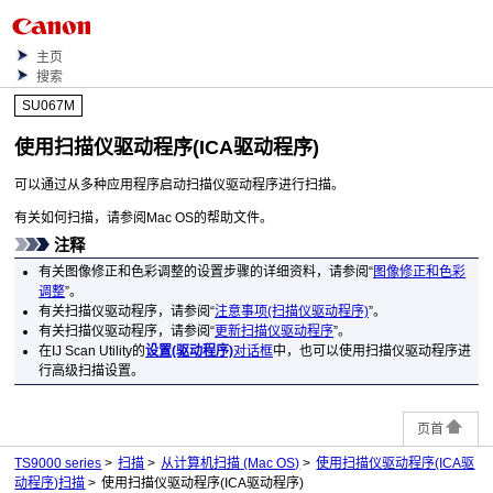
主页
搜索
SU067M
使用扫描仪驱动程序(
ICA
驱动程序)
可以通过从多种应用程序启动扫描仪驱动程序进行扫描。
有关如何扫描，请参阅
Mac OS
的帮助文件。
注释
有关图像修正和色彩调整的设置步骤的详细资料，请参阅“
图像修正和色彩
调整
”。
有关扫描仪驱动程序，请参阅“
注意事项(扫描仪驱动程序)
”。
有关扫描仪驱动程序，请参阅“
更新扫描仪驱动程序
”。
在
IJ Scan Utility
的
设置(驱动程序)
对话框
中，也可以使用扫描仪驱动程序进
行高级扫描设置。
页首
TS9000 series
扫描
从计算机扫描
(Mac OS)
使用扫描仪驱动程序(ICA驱
动程序)扫描
使用扫描仪驱动程序(ICA驱动程序)