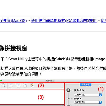
行掃描
(Mac OS)
使用掃描器驅動程式(ICA驅動程式)掃描
使用
像拼接
視窗
一下
IJ Scan Utility
主螢幕中的
拼接
(Stitch)
以顯示
影像拼接
(Image 
以掃描大於原稿玻璃的項目的左半邊和右半邊，然後再將其合併
約為原稿玻璃兩倍的項目。