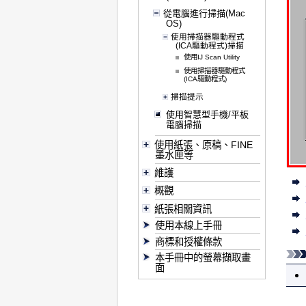
從電腦進行掃描(Mac
OS)
使用掃描器驅動程式
(ICA驅動程式)掃描
使用IJ Scan Utility
使用掃描器驅動程式
(ICA驅動程式)
掃描提示
使用智慧型手機/平板
電腦掃描
使用紙張、原稿、FINE
墨水匣等
維護
概觀
紙張相關資訊
使用本線上手冊
商標和授權條款
本手冊中的螢幕擷取畫
面