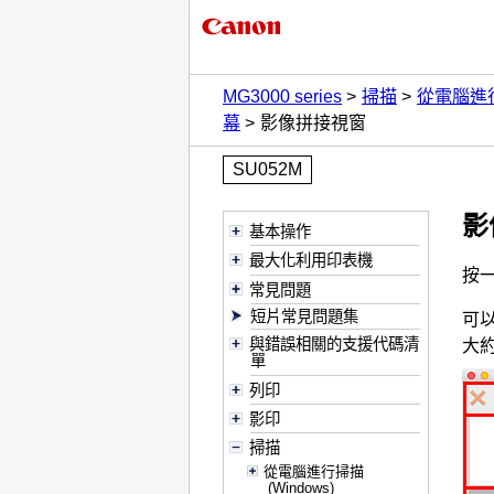
MG3000 series
掃描
從電腦進
幕
影像拼接視窗
SU052M
影
基本操作
最大化利用印表機
按
常見問題
短片常見問題集
可
與錯誤相關的支援代碼清
大
單
列印
影印
掃描
從電腦進行掃描
(Windows)