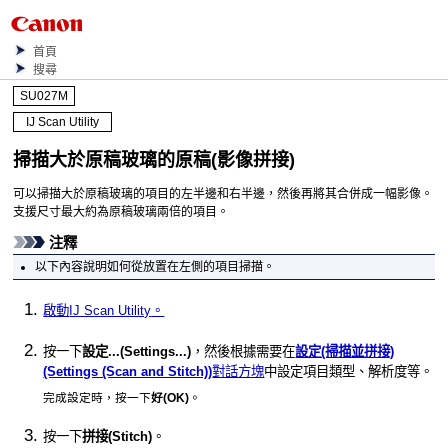
首頁
搜尋
SU027M
IJ Scan Utility
掃描大於原稿玻璃的原稿(影像拼接)
可以掃描大於原稿玻璃的項目的左半邊和右半邊，然後再將其合併成一幅影像。
支援尺寸最大約為原稿玻璃兩倍的項目。
注釋
以下內容說明如何從放置在左側的項目掃描。
啟動
IJ Scan Utility
。
按一下
設定...
(Settings...)
，然後根據需要在
設定(掃描並拼接)
(Settings (Scan and Stitch))
對話方塊
中設定項目類型、解析度等。
完成設定時，按一下
好
(OK)
。
按一下
拼接
(Stitch)
。