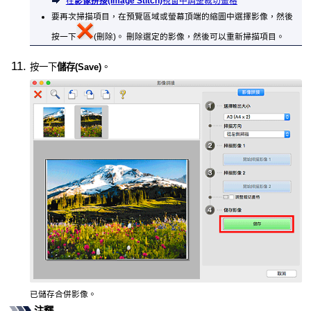
在
影像拼接
(Image Stitch)
視窗中調整裁切畫格
要再次掃描項目，在預覽區域或螢幕頂端的縮圖中選擇影像，然後
按一下
(刪除)。
刪除選定的影像，然後可以重新掃描項目。
按一下
儲存
(Save)
。
已儲存合併影像。