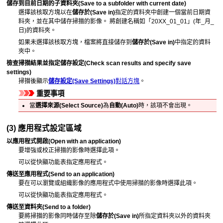
儲存到目前日期的子資料夾
(Save to a subfolder with current date)
選擇該核取方塊以在
儲存於
(Save in)
指定的資料夾中創建一個當前日期資
料夾，並在其中儲存掃描的影像。
將創建名稱如「20XX_01_01」(年_月_
日)的資料夾。
如果未選擇該核取方塊，檔案將直接儲存到
儲存於
(Save in)
中指定的資料
夾中。
檢查掃描結果並指定儲存設定
(Check scan results and specify save
settings)
掃描後顯示
儲存設定
(Save Settings)
對話方塊
。
重要事項
當
選擇來源
(Select Source)
為
自動
(Auto)
時，該項不會出現。
(3) 應用程式設定區域
以應用程式開啟
(Open with an application)
要增強或校正掃描的影像時選擇此項。
可以從快顯功能表指定應用程式。
傳送至應用程式
(Send to an application)
要在可以瀏覽或組織影像的應用程式中使用掃描的影像時選擇此項。
可以從快顯功能表指定應用程式。
傳送至資料夾
(Send to a folder)
要將掃描的影像同時儲存至除
儲存於
(Save in)
所指定資料夾以外的資料夾