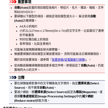
重要事項
自動
(Auto)
支援的項目類型為相片、明信片、名片、雜誌、報紙、文件
和BD/DVD/CD。
要掃描以下類型的項目，請指定項目類型或大小。
無法使用
自動
(Auto)
正確掃描。
A4大小的相片
小於2L(127mm x 178mm)(5in x 7in)的文字文件，比如裁切了書脊
的平裝書頁
列印在薄白紙上的項目
長窄項目，比如全景相片
可能無法按預期掃描反射光碟標籤。
根據要掃描的項目類型正確放置項目。
否則可能無法正確掃描項目。
關於如何放置項目，請參閱「
放置原稿(從電腦進行掃描)
」。
從
自動送稿機
掃描兩個或更多個文件時，即使設定了
自動
(Auto)
，仍放
置相同大小的文件。
注釋
要在掃描後將影像中的文字轉換為文字資料，指定
選擇來源
(Select
Source)
，而不選擇
自動
(Auto)
。
要減少網紋，將
選擇來源
(Select Source)
設定為
雜誌
(Magazine)
，或
選擇
影像處理設定
(Image Processing Settings)
中的
減少網紋
(Reduce moire)
核取方塊。