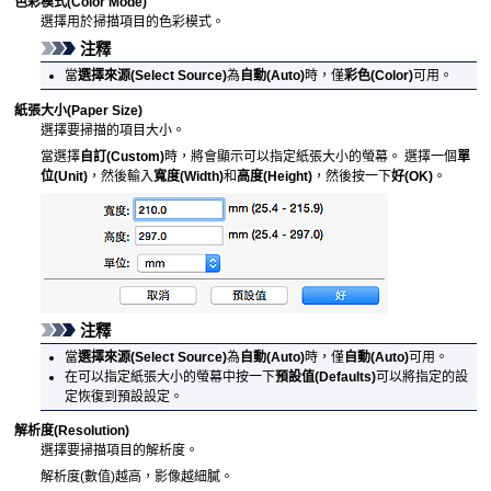
色彩模式
(Color Mode)
選擇用於掃描項目的色彩模式。
注釋
當
選擇來源
(Select Source)
為
自動
(Auto)
時，僅
彩色
(Color)
可用。
紙張大小
(Paper Size)
選擇要掃描的項目大小。
當選擇
自訂
(Custom)
時，將會顯示可以指定紙張大小的螢幕。
選擇一個
單
位
(Unit)
，然後輸入
寬度
(Width)
和
高度
(Height)
，然後按一下
好
(OK)
。
注釋
當
選擇來源
(Select Source)
為
自動
(Auto)
時，僅
自動
(Auto)
可用。
在可以指定紙張大小的螢幕中按一下
預設值
(Defaults)
可以將指定的設
定恢復到預設設定。
解析度
(Resolution)
選擇要掃描項目的解析度。
解析度(數值)越高，影像越細膩。