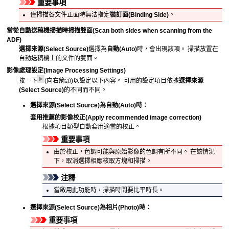
重要事項
僅掃描各文件正面時無法指定
裝訂面
(Binding Side)
。
當從自動送稿機掃描時掃描雙面
(Scan both sides when scanning from the
ADF)
選擇來源
(Select Source)
選擇為
自動
(Auto)
時，會出現該項。
掃描放置在
自動送稿機
上的文件的雙面。
影像處理設定
(Image Processing Settings)
按一下
(向右箭頭)以設定以下內容。
可用的設定項目依據
選擇來源
(Select Source)
的不同而不同。
選擇來源
(Select Source)
為
自動
(Auto)
時：
套用推薦的影像校正
(Apply recommended image correction)
根據項目類型自動套用適當的校正。
重要事項
由於校正，色調可能與原始影像的色調有所不同。
在該情況
下，取消選擇相應核取方塊和掃描。
注釋
當啟用此功能時，掃描時間要比平時長。
選擇來源
(Select Source)
為
相片
(Photo)
時：
重要事項