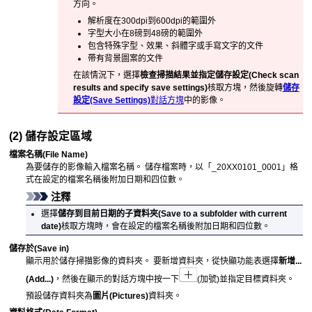
方向。
解析度在300dpi到600dpi的範圍外
字型大小在8磅到48磅的範圍外
包含特殊字型、效果、斜體字或手寫文字的文件
帶有背景圖案的文件
在該情況下，選擇
檢查掃描結果並指定儲存設定
(Check scan
results and specify save settings)
核取方塊，然後旋轉
儲存
設定
(Save Settings)
對話方塊
中的影像。
(2) 儲存設定區域
檔案名稱
(File Name)
為要儲存的影像輸入檔案名稱。
儲存檔案時，以「_20XX0101_0001」格
式在設定的檔案名稱後附加日期和四位數。
注釋
選擇
儲存到目前日期的子資料夾
(Save to a subfolder with current
date)
核取方塊時，會在設定的檔案名稱後附加日期和四位數。
儲存於
(Save in)
顯示用於儲存掃描影像的資料夾。
要新增資料夾，從快顯功能表選擇
新增...
(Add...)
，然後在顯示的對話方塊中按一下
(加號)並指定目標資料夾。
預設儲存資料夾為
圖片
(Pictures)
資料夾。