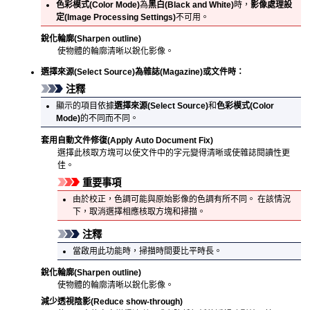
色彩模式
(Color Mode)
為
黑白
(Black and White)
時，
影像處理設
定
(Image Processing Settings)
不可用。
銳化輪廓
(Sharpen outline)
使物體的輪廓清晰以銳化影像。
選擇來源
(Select Source)
為
雜誌
(Magazine)
或文件時：
注釋
顯示的項目依據
選擇來源
(Select Source)
和
色彩模式
(Color
Mode)
的不同而不同。
套用自動文件修復
(Apply Auto Document Fix)
選擇此核取方塊可以使文件中的字元變得清晰或使雜誌閱讀性更
佳。
重要事項
由於校正，色調可能與原始影像的色調有所不同。
在該情況
下，取消選擇相應核取方塊和掃描。
注釋
當啟用此功能時，掃描時間要比平時長。
銳化輪廓
(Sharpen outline)
使物體的輪廓清晰以銳化影像。
減少透視陰影
(Reduce show-through)