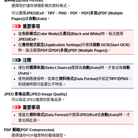
資料格式
(Data Format)
選擇用於儲存掃描影像的資料格式。
可以選擇
JPEG/Exif
、
TIFF
、
PNG
、
PDF
、
PDF(多頁)
(PDF (Multiple
Pages))
或
自動
(Auto)
。
重要事項
當
色彩模式
(Color Mode)
為
黑白
(Black and White)
時，無法選擇
JPEG/Exif
。
在
應用程式設定
(Application Settings)
中選擇
啟動 OCR
(Start OCR)
時，無法選擇
PDF
或
PDF(多頁)
(PDF (Multiple Pages))
。
注釋
僅在將
選擇來源
(Select Source)
選擇為
自動
(Auto)
時，才會出現
自動
(Auto)
。
使用網路連接時，如果在
資料格式
(Data Format)
中設定
TIFF
或
PNG
，
則掃描時間可能要比平時長。
JPEG 影像品質
(JPEG Image Quality)
可以指定
JPEG
檔案的影像品質。
重要事項
僅當在
資料格式
(Data Format)
中選擇
JPEG/Exif
或
自動
(Auto)
時，才
會出現此項。
PDF 壓縮
(PDF Compression)
選擇儲存
PDF
檔案時的壓縮類型。