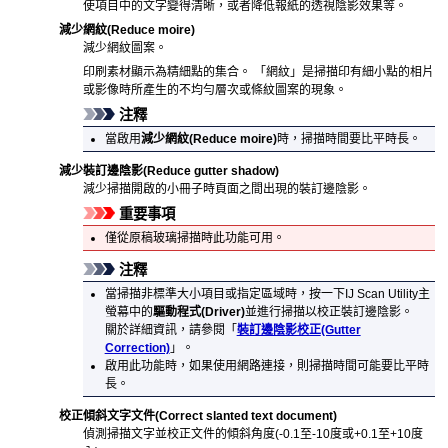
使項目中的文字變得清晰，或者降低報紙的透視陰影效果等。
減少網紋
(Reduce moire)
減少網紋圖案。
印刷素材顯示為精細點的集合。
「網紋」是掃描印有細小點的相片
或影像時所產生的不均勻層次或條紋圖案的現象。
注釋
當啟用
減少網紋
(Reduce moire)
時，掃描時間要比平時長。
減少裝訂邊陰影
(Reduce gutter shadow)
減少掃描開啟的小冊子時頁面之間出現的裝訂邊陰影。
重要事項
僅從原稿玻璃掃描時此功能可用。
注釋
當掃描非標準大小項目或指定區域時，按一下
IJ Scan Utility
主
螢幕中的
驅動程式
(Driver)
並進行掃描以校正裝訂邊陰影。
關於詳細資訊，請參閱「
裝訂邊陰影校正
(Gutter
Correction)
」。
啟用此功能時，如果使用網路連接，則掃描時間可能要比平時
長。
校正傾斜文字文件
(Correct slanted text document)
偵測掃描文字並校正文件的傾斜角度(-0.1至-10度或+0.1至+10度