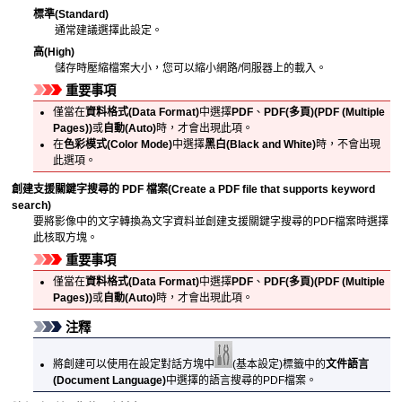
標準
(Standard)
通常建議選擇此設定。
高
(High)
儲存時壓縮檔案大小，您可以縮小網路/伺服器上的載入。
重要事項
僅當在
資料格式
(Data Format)
中選擇
PDF
、
PDF(多頁)
(PDF (Multiple
Pages))
或
自動
(Auto)
時，才會出現此項。
在
色彩模式
(Color Mode)
中選擇
黑白
(Black and White)
時，不會出現
此選項。
創建支援關鍵字搜尋的 PDF 檔案
(Create a PDF file that supports keyword
search)
要將影像中的文字轉換為文字資料並創建支援關鍵字搜尋的
PDF
檔案時選擇
此核取方塊。
重要事項
僅當在
資料格式
(Data Format)
中選擇
PDF
、
PDF(多頁)
(PDF (Multiple
Pages))
或
自動
(Auto)
時，才會出現此項。
注釋
將創建可以使用在設定對話方塊中
(基本設定)標籤中的
文件語言
(Document Language)
中選擇的語言搜尋的
PDF
檔案。