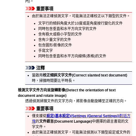
內)。
重要事項
由於無法正確偵測文字，可能無法正確校正以下類型的文件。
文字行的傾斜角度大於10度或是角度按行變化的文件
同時包含垂直和水平方向文字的文件
含有極大或極小字型的文件
含有少量文字的文件
包含圖形/影像的文件
手寫文字
同時包含垂直和水平方向線條(表格)的文件
注釋
當啟用
校正傾斜文字文件
(Correct slanted text document)
時，掃描時間要比平時長。
檢測文字文件方向並旋轉影像
(Detect the orientation of text
document and rotate image)
透過偵測掃描文件的文字方向，將影像自動旋轉至正確的方向。
重要事項
僅支援從
設定(基本設定)
(Settings (General Settings))
對話方
塊
的
文件語言
(Document Language)
中選擇的語言書寫的文
字文件。
由於無法正確偵測文字，可能無法偵測以下類型設定或文件的