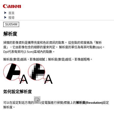
首頁
搜尋
SU054M
解析度
掃描的影像資料是攜帶亮度和色彩資訊的點集。
這些點的密度稱為「解析
度」，它由影像包含的細節的量來判定。
解析度的單位為每英吋點數(dpi)。
Dpi代表每英吋(2.5cm)區域內的點數。
解析度(數值)越高，影像越細膩；解析度(數值)越低，影像越粗略。
如何設定解析度
可以在設定對話方塊的
(從電腦進行掃描)標籤上的
解析度
(Resolution)
設定
解析度。