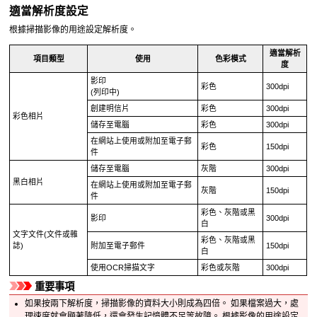
適當解析度設定
根據掃描影像的用途設定解析度。
適當解析
項目類型
使用
色彩模式
度
影印
彩色
300dpi
(列印中)
創建明信片
彩色
300dpi
彩色相片
儲存至電腦
彩色
300dpi
在網站上使用或附加至電子郵
彩色
150dpi
件
儲存至電腦
灰階
300dpi
黑白相片
在網站上使用或附加至電子郵
灰階
150dpi
件
彩色、灰階或黑
影印
300dpi
白
文字文件(文件或雜
彩色、灰階或黑
誌)
附加至電子郵件
150dpi
白
使用
OCR
掃描文字
彩色或灰階
300dpi
重要事項
如果按兩下解析度，掃描影像的資料大小則成為四倍。
如果檔案過大，處
理速度就會顯著降低，還會發生記憶體不足等故障。
根據影像的用途設定