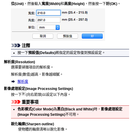
位
(Unit)
，然後輸入
寬度
(Width)
和
高度
(Height)
，然後按一下
好
(OK)
。
注釋
按一下
預設值
(Defaults)
將指定的設定恢復到預設設定。
解析度
(Resolution)
選擇要掃描項目的解析度。
解析度(數值)越高，影像越細膩。
解析度
影像處理設定
(Image Processing Settings)
按一下
(向右箭頭)以設定以下內容。
重要事項
色彩模式
(Color Mode)
為
黑白
(Black and White)
時，
影像處理設定
(Image Processing Settings)
不可用。
銳化輪廓
(Sharpen outline)
使物體的輪廓清晰以銳化影像。