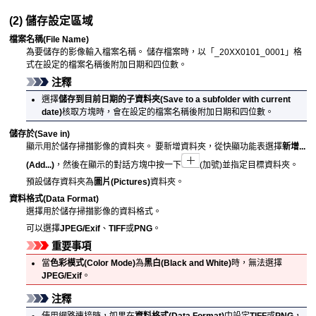
(2) 儲存設定區域
檔案名稱
(File Name)
為要儲存的影像輸入檔案名稱。
儲存檔案時，以「_20XX0101_0001」格
式在設定的檔案名稱後附加日期和四位數。
注釋
選擇
儲存到目前日期的子資料夾
(Save to a subfolder with current
date)
核取方塊時，會在設定的檔案名稱後附加日期和四位數。
儲存於
(Save in)
顯示用於儲存掃描影像的資料夾。
要新增資料夾，從快顯功能表選擇
新增...
(Add...)
，然後在顯示的對話方塊中按一下
(加號)並指定目標資料夾。
預設儲存資料夾為
圖片
(Pictures)
資料夾。
資料格式
(Data Format)
選擇用於儲存掃描影像的資料格式。
可以選擇
JPEG/Exif
、
TIFF
或
PNG
。
重要事項
當
色彩模式
(Color Mode)
為
黑白
(Black and White)
時，無法選擇
JPEG/Exif
。
注釋
使用網路連接時，如果在
資料格式
(Data Format)
中設定
TIFF
或
PNG
，