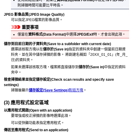
則掃描時間可能要比平時長。
JPEG 影像品質
(JPEG Image Quality)
可以指定
JPEG
檔案的影像品質。
重要事項
僅當在
資料格式
(Data Format)
中選擇
JPEG/Exif
時，才會出現此項。
儲存到目前日期的子資料夾
(Save to a subfolder with current date)
選擇該核取方塊以在
儲存於
(Save in)
指定的資料夾中創建一個當前日期資
料夾，並在其中儲存掃描的影像。
將創建名稱如「20XX_01_01」(年_月_
日)的資料夾。
如果未選擇該核取方塊，檔案將直接儲存到
儲存於
(Save in)
中指定的資料
夾中。
檢查掃描結果並指定儲存設定
(Check scan results and specify save
settings)
掃描後顯示
儲存設定
(Save Settings)
對話方塊
。
(3) 應用程式設定區域
以應用程式開啟
(Open with an application)
要增強或校正掃描的影像時選擇此項。
可以從快顯功能表指定應用程式。
傳送至應用程式
(Send to an application)