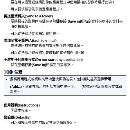
要在可以瀏覽或組織影像的應用程式中使用掃描的影像時選擇此項。
可以從快顯功能表指定應用程式。
傳送至資料夾
(Send to a folder)
要將掃描的影像同時儲存至除
儲存於
(Save in)
所指定資料夾以外的資料夾
時選擇此項。
可以從快顯功能表指定資料夾。
附加至電子郵件
(Attach to e-mail)
要傳送附有掃描的影像的電子郵件時選擇此項。
可以從快顯功能表指定要啟動的電子郵件用戶端。
不啟動任何應用程式
(Do not start any application)
儲存至
儲存於
(Save in)
所指定的資料夾。
注釋
要將應用程式或資料夾新增至快顯功能表，從快顯功能表選擇
新增...
(Add...)
，然後在顯示的對話方塊中按一下
(加號)並指定應用程式或資
料夾。
使用說明
(Instructions)
開啟本指南。
預設值
(Defaults)
可以將顯示螢幕中的設定恢復到預設設定。