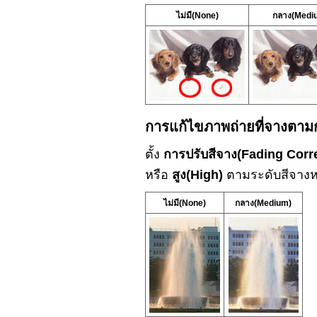
ไม่มี
(None)
กลาง
(Medi
การแก้ไขภาพถ่ายที่จางตามก
ตั้ง
การปรับสีจาง
(Fading Corr
หรือ
สูง
(High)
ตามระดับสีจางหร
ไม่มี
(None)
กลาง
(Medium)