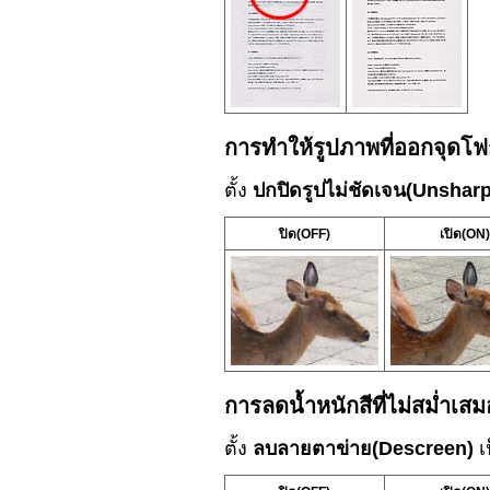
การทำให้รูปภาพที่ออกจุดโฟก
ตั้ง
ปกปิดรูปไม่ชัดเจน
(Unshar
ปิด
(OFF)
เปิด
(ON)
การลดน้ำหนักสีที่ไม่สม่ำเ
ตั้ง
ลบลายตาข่าย
(Descreen)
เ