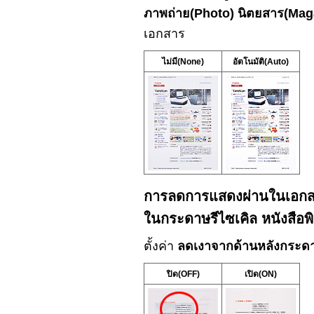
ภาพถ่าย
(Photo)
นิตยสาร
(Mag
เอกสาร
ไม่มี
(None)
อัตโนมัติ
(Auto)
การลดการแสดงผ่านในเอกสา
ในกระดาษรีไซเคิล หนังสือพ
ตั้งค่า
ลดเงาจากด้านหลังกระด
ปิด
(OFF)
เปิด
(ON)