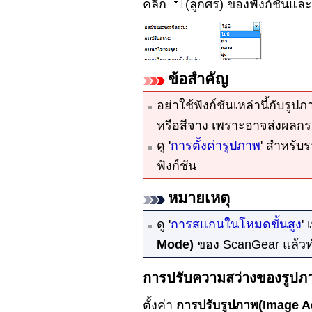
คลิก
(ลูกศร) ของฟังก์ชันแล
ข้อสำคัญ
อย่าใช้ฟังก์ชันเหล่านี้กับรูปภ
หรือสีจาง
เพราะอาจส่งผลกร
ดู '
การตั้งค่ารูปภาพ
' สำหรับ
ฟังก์ชัน
หมายเหตุ
ดู '
การสแกนในโหมดขั้นสูง
' 
Mode)
ของ
ScanGear
แล้ว
การปรับความสว่างของรูปภ
ตั้งค่า
การปรับรูปภาพ
(Image A