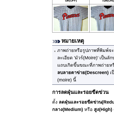
ปิด
(OFF)
เปิด
(ON)
หมายเหตุ
ภาพถ่ายหรือรูปภาพที่พิมพ
ละเอียด
'มัวร์(Moire)' เป็น
แถบเกิดขึ้นขณะที่ภาพถ่ายหรื
ลบลายตาข่าย
(Descreen)
เป
(moire) นี้
การลดฝุ่นและรอยขีดข่วน
ตั้ง
ลดฝุ่นและรอยขีดข่วน
(Redu
กลาง
(Medium)
หรือ
สูง
(High)