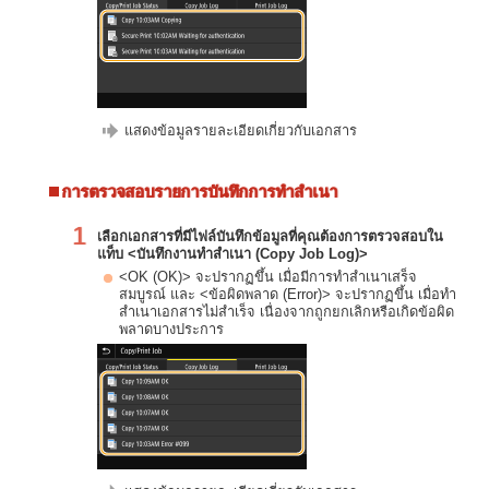
แสดงข้อมูลรายละเอียดเกี่ยวกับเอกสาร
การตรวจสอบรายการบันทึกการทำสำเนา
1
เลือกเอกสารที่มีไฟล์บันทึกข้อมูลที่คุณต้องการตรวจสอบใน
แท็บ <บันทึกงานทำสำเนา (Copy Job Log)>
<OK (OK)> จะปรากฏขึ้น เมื่อมีการทำสำเนาเสร็จ
สมบูรณ์ และ <ข้อผิดพลาด (Error)> จะปรากฏขึ้น เมื่อทำ
สำเนาเอกสารไม่สำเร็จ เนื่องจากถูกยกเลิกหรือเกิดข้อผิด
พลาดบางประการ