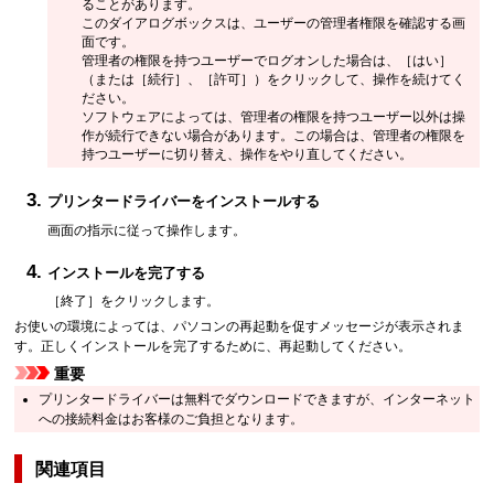
ることがあります。
このダイアログボックスは、ユーザーの管理者権限を確認する画
面です。
管理者の権限を持つユーザーでログオンした場合は、
［はい］
（または
［続行］
、
［許可］
）をクリックして、操作を続けてく
ださい。
ソフトウェアによっては、管理者の権限を持つユーザー以外は操
作が続行できない場合があります。
この場合は、管理者の権限を
持つユーザーに切り替え、操作をやり直してください。
プリンタードライバーをインストールする
画面の指示に従って操作します。
インストールを完了する
［終了］
をクリックします。
お使いの環境によっては、パソコンの再起動を促すメッセージが表示されま
す。
正しくインストールを完了するために、再起動してください。
重要
プリンタードライバーは無料でダウンロードできますが、インターネット
への接続料金はお客様のご負担となります。
関連項目