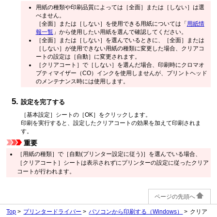
用紙の種類や印刷品質によっては
［全面］
または
［しない］
は選
べません。
［全面］
または
［しない］
を使用できる用紙については「
用紙情
報一覧
」から使用したい用紙を選んで確認してください。
［全面］
または
［しない］
を選んでいるときに、
［全面］
または
［しない］
が使用できない用紙の種類に変更した場合、クリアコ
ートの設定は
［自動］
に変更されます。
［クリアコート］
で
［しない］
を選んだ場合、印刷時にクロマオ
プティマイザー（CO）インクを使用しませんが、プリントヘッド
のメンテナンス時には使用します。
設定を完了する
［基本設定］
シートの
［OK］
をクリックします。
印刷を実行すると、設定したクリアコートの効果を加えて印刷されま
す。
重要
［用紙の種類］
で
［自動(プリンター設定に従う)］
を選んでいる場合、
［クリアコート］
シートは表示されずにプリンターの設定に従ったクリア
コートが行われます。
ページの先頭へ
Top
プリンタードライバー
パソコンから印刷する（Windows）
クリア