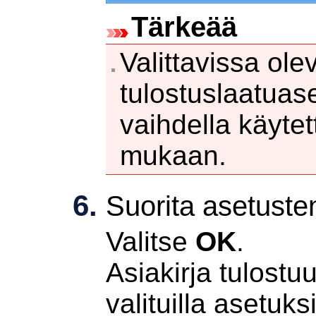
Tärkeää
Valittavissa ole
tulostuslaatuas
vaihdella käytet
mukaan.
Suorita asetuste
Valitse
OK
.
Asiakirja tulostu
valituilla asetuksi