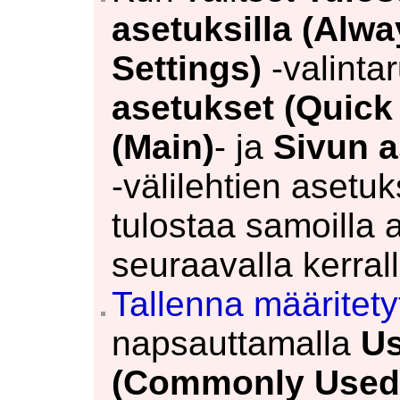
asetuksilla
(Alwa
Settings)
-valinta
asetukset
(Quick
(Main)
- ja
Sivun a
-välilehtien asetuk
tulostaa samoilla 
seuraavalla kerrall
Tallenna määritety
napsauttamalla
Us
(Commonly Used 