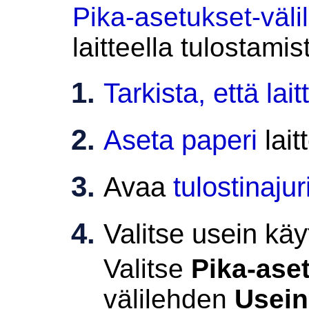
Pika-asetukset-väl
laitteella
tulostamist
Tarkista, että
lai
Aseta paperi
lai
Avaa
tulostinaju
Valitse usein käyt
Valitse
Pika-ase
välilehden
Usein