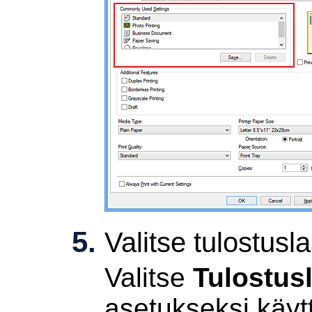
Valitse tulostusl
Valitse
Tulostus
asetukseksi käy