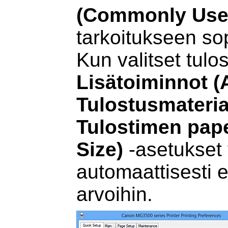
(Commonly Used
tarkoitukseen sopi
Kun valitset tulos
Lisätoiminnot
(
Tulostusmateria
Tulostimen pap
Size)
-asetukset 
automaattisesti e
arvoihin.