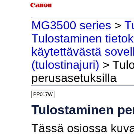
MG3500 series
>
T
Tulostaminen tieto
käytettävästä sovel
(tulostinajuri)
>
Tul
perusasetuksilla
PP017W
Tulostaminen pe
Tässä osiossa kuva