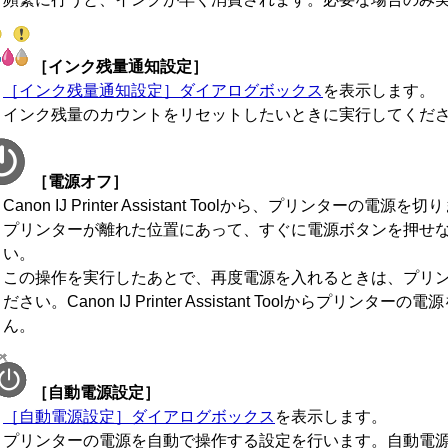
［インク残量通知設定］
［インク残量通知設定］
ダイアログボックス
を表示します。
インク残量のカウントをリセットしたいときに実行してくだ
［電源オフ］
Canon
IJ Printer Assistant Tool
から、プリンターの電源を切り
プリンターが離れた位置にあって、すぐに電源ボタンを押せ
い。
この操作を実行したあとで、再度電源を入れるときは、プリ
ださい。
Canon
IJ Printer Assistant Tool
からプリンターの電源
ん。
［自動電源設定］
［自動電源設定］
ダイアログボックス
を表示します。
プリンターの電源を自動で操作する設定を行います。
自動電