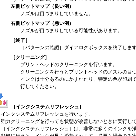
左側ビットマップ（良い例）
ノズルは目づまりしていません。
右側ビットマップ（悪い例）
ノズルが目づまりしている可能性があります。
［終了］
［パターンの確認］
ダイアログボックスを終了しま
［クリーニング］
プリントヘッド
のクリーニングを行います。
クリーニングを行うと
プリントヘッド
のノズルの目
インクは十分あるのにかすれたり、特定の色が印刷
行してください。
［インクシステムリフレッシュ］
インクシステムリフレッシュを行います。
強力クリーニングを行っても状態が改善しないときに実行し
［インクシステムリフレッシュ］
は、非常に多くのインクを
頻繁に行うと、インクが早く消費されます。
必要な場合のみ