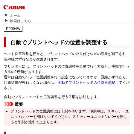
ホーム
検索はこちら
PP004W
自動で
プリントヘッド
の位置を調整する
ヘッド位置調整を行うと、
プリントヘッド
の取り付け位置の誤差が補正され、
色や線のずれなどが改善されます。
プリンターには、
プリントヘッド
の位置調整を自動で行う方法と、手動で行う
方法の2種類があります。
通常は自動でヘッド位置調整を行う設定になっていますが、罫線がずれたり、
印刷結果が思わしくない場合は、
手動でプリントヘッドの位置を調整
してくだ
さい。
自動で
プリントヘッド
の位置調整を行う手順を説明します。
重要
プリントヘッド
の位置調整には印刷を伴います。
印刷中は、
スキャナーユ
ニット/カバー
を開けないでください。
スキャナーユニット/カバー
を開け
ると印刷が途中で止まります。