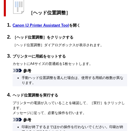
［ヘッド位置調整］
Canon
IJ Printer Assistant Tool
を開く
［ヘッド位置調整］
をクリックする
［ヘッド位置調整］
ダイアログボックスが表示されます。
プリンターに用紙をセットする
カセット
にA4サイズの普通紙を1枚セットします。
参考
手動ヘッド位置調整を選んだ場合は、使用する用紙の枚数が異な
ります。
ヘッド位置調整を実行する
プリンターの電源が入っていることを確認して、
［実行］
をクリックし
ます。
メッセージに従って、必要な操作を行います。
参考
印刷が終了するまでほかの操作を行わないでください。
印刷が終