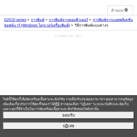
ด้านบน
G2010 series
การพิมพ์
การพิมพ์จากคอมพิวเตอร์
การพิมพ์จากแอพพลิเคชั่น
ซอฟต์แวร์ (Windows ไดรเวอร์เครื่องพิมพ์)
วิธีการพิมพ์แบบต่างๆ
© Canon Inc. 2017
ไซต์นี้ใช้คุกกี้เพื่อจัดเตรียมเนื้อหาและฟังก์ชัน รวมทั้งปรับปรุงคุณภาพ ฯลฯ คุณสามารถดูข้อมูล
เพิ่มเติมเกี่ยวกับการใช้คุกกี้ของเราได้
ที่นี่
หากคุณเลือก "ปฏิเสธ" ระบบจะบันทึกและจัดเก็บ
เฉพาะคุกกี้ที่จำเป็นในการจัดเตรียมเนื้อหาและฟังก์ชันของไซต์เท่านั้น
ยอมรับ
ปฏิเสธ