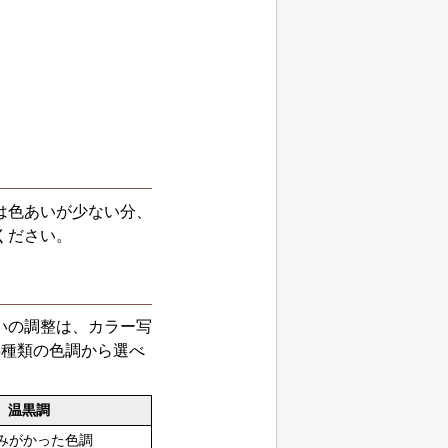
は色あいが少ない分、
ください。
いの調整は、カラー写
3種類の色調から選べ
温黒調
みがかった色調