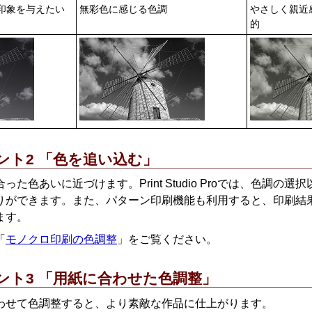
印象を与えたい
無彩色に感じる色調
やさしく親近
的
ント2 「色を追い込む」
合った色あいに近づけます。
Print Studio Pro
では、色調の選択
りができます。
また、パターン印刷機能も利用すると、印刷結
ます。
「
モノクロ印刷の色調整
」をご覧ください。
ント3 「用紙に合わせた色調整」
わせて色調整すると、より素敵な作品に仕上がります。