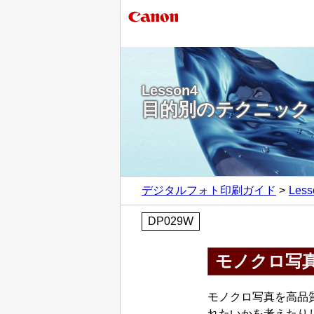
Lesson4
目的別のテクニック
デジタルフォト印刷ガイド
Le
DP029W
モノクロ写
モノクロ写真を高品
れたいかを考えたり