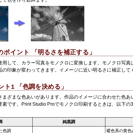
のポイント 「明るさを補正する」
使用して、カラー写真をモノクロに変換します。
モノクロ写真
品の印象が変わってきます。
イメージに近い明るさに補正して
ント1 「色調を決める」
さまざまな色あいがあります。
作品のイメージに合わせた色あ
要素です。
Print Studio Pro
でモノクロ印刷するときは、以下の
調
純黒調
た色調
暖色系の黄色