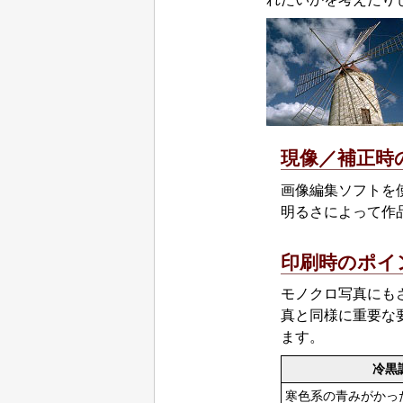
現像／補正時
画像編集ソフトを
明るさによって作
印刷時のポイ
モノクロ写真にも
真と同様に重要な
ます。
冷黒
寒色系の青みがかっ