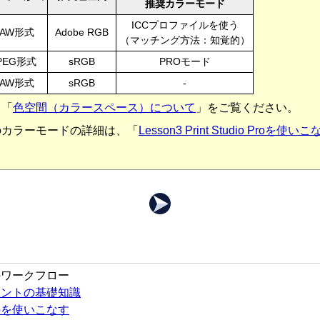
推奨カラーモード
ICCプロファイルを使う
AW
形式
Adobe RGB
（
マッチング方法
：
知覚的
）
PEG
形式
sRGB
PROモード
AW
形式
sRGB
-
、「
色空間（カラースペース）について
」をご覧ください。
のカラーモードの詳細は、「
Lesson3 Print Studio Proを使い
刷のワークフロー
ジメントの基礎知識
o Proを使いこなす