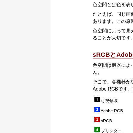
色空間とは色を表
たとえば、同じ画
あります。
この原
色空間によって見
ることが大切です
sRGBと
Adob
色空間は機器によ
ん。
そこで、各機器が
Adobe RGB
です。
可視領域
Adobe RGB
sRGB
プリンター