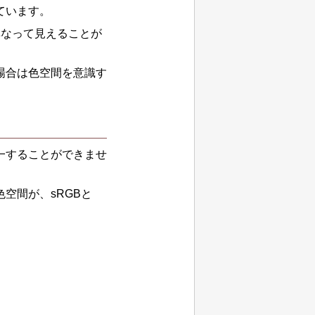
ています。
異なって見えることが
場合は色空間を意識す
一することができませ
空間が、sRGBと