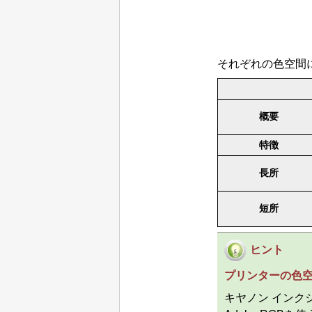
それぞれの色空間
概要
特徴
長所
短所
ヒント
プリンター
の色
キヤノン
インクジ