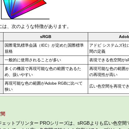
には、次のような特徴があります。
sRGB
Ado
国際電気標準会議（IEC）が定めた国際標準
アドビ システムズ社
規格
間の定義
一般的に使用されることが多い
表現できる色空間がs
多くの機器で再現可能な色の範囲であるた
再現可能な色の範囲
め、扱いやすい
の再現性が高い
再現可能な色の範囲が
Adobe RGB
に比べて
広い色空間を再現で
狭い
空間
ェットプリンター PROシリーズは、sRGBよりも広い色空間