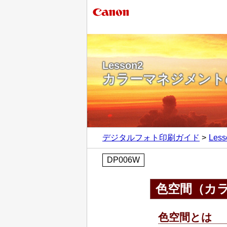
Lesson2
カラーマネジメント
デジタルフォト印刷ガイド
Le
DP006W
色空間（カ
色空間とは