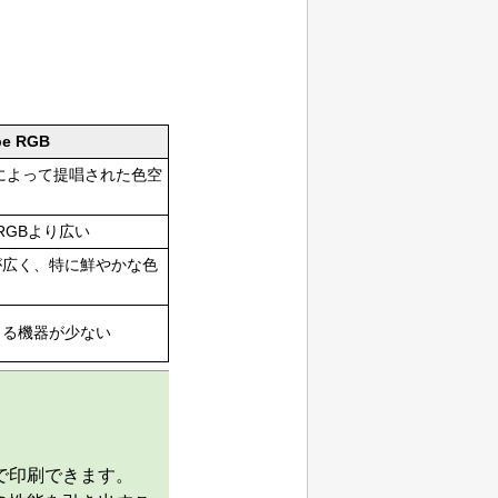
be RGB
によって提唱された色空
RGBより広い
が広く、特に鮮やかな色
きる機器が少ない
で印刷できます。