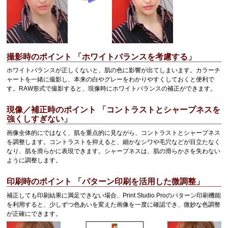
撮影時のポイント 「ホワイトバランスを考慮する」
ホワイトバランスが正しくないと、肌の色に影響が出てしまいます。
カラーチ
ャートを一緒に撮影し、本来の白やグレーをわかりやすくしておくと便利で
す。
RAW
形式で撮影すると、現像時にホワイトバランスの補正ができます。
現像／補正時のポイント 「コントラストとシャープネスを
強くしすぎない」
画像全体的にではなく、肌を重点的に見ながら、コントラストとシャープネス
を調整します。
コントラストを抑えると、細かなシワや毛穴などが目立たなく
なり、肌を滑らかに表現できます。
シャープネスは、肌の滑らかさを失わない
ように調整します。
印刷時のポイント 「パターン印刷を活用した微調整」
補正しても印刷結果に満足できない場合、
Print Studio Pro
のパターン印刷機能
を利用すると、少しずつ色あいを変えた画像を一度に確認でき、微妙な色調整
が正確にできます。