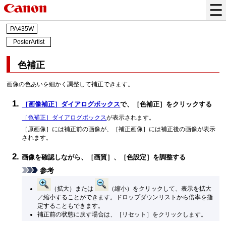
PA435W
PosterArtist
色補正
画像の色あいを細かく調整して補正できます。
［画像補正］ダイアログボックス
で、［
色補正
］をクリックする
［色補正］ダイアログボックス
が表示されます。
［
原画像
］には補正前の画像が、［
補正画像
］には補正後の画像が表示
されます。
画像を確認しながら、［
画質
］、［
色設定
］を調整する
参考
（拡大）または
（縮小）をクリックして、表示を拡大
／縮小することができます。
ドロップダウンリストから倍率を指
定することもできます。
補正前の状態に戻す場合は、［
リセット
］をクリックします。