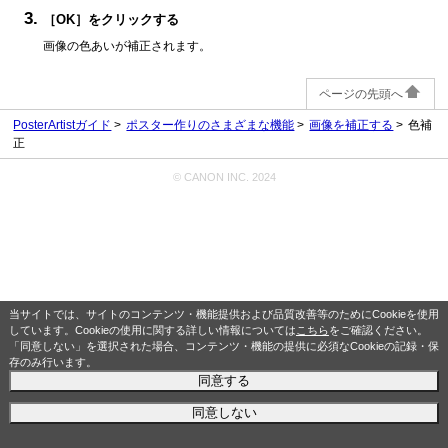
［
OK
］をクリックする
画像の色あいが補正されます。
ページの先頭へ
PosterArtistガイド
ポスター作りのさまざまな機能
画像を補正する
色補
正
© CANON INC. 2024
当サイトでは、サイトのコンテンツ・機能提供および品質改善等のためにCookieを使用
しています。Cookieの使用に関する詳しい情報については
こちら
をご確認ください。
「同意しない」を選択された場合、コンテンツ・機能の提供に必須なCookieの記録・保
存のみ行います。
同意する
同意しない