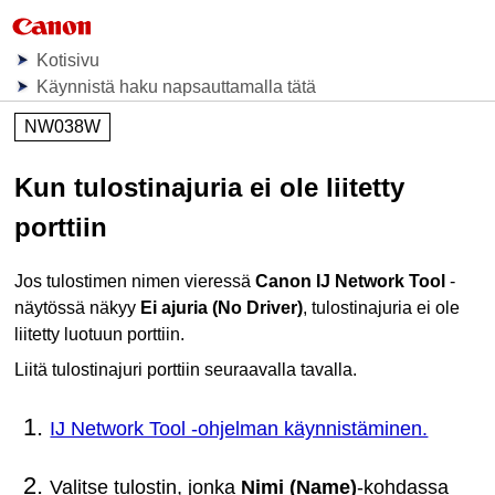
Kotisivu
Käynnistä haku napsauttamalla tätä
NW038W
Kun tulostinajuria ei ole liitetty
porttiin
Jos
tulostimen
nimen vieressä
Canon IJ Network Tool
-
näytössä näkyy
Ei ajuria
(No Driver)
, tulostinajuria ei ole
liitetty luotuun porttiin.
Liitä tulostinajuri porttiin seuraavalla tavalla.
IJ Network Tool -ohjelman käynnistäminen.
Valitse
tulostin
, jonka
Nimi
(Name)
-kohdassa