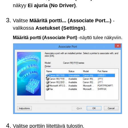
näkyy
Ei ajuria
(No Driver)
.
Valitse
Määritä portti...
(Associate Port...)
-
valikossa
Asetukset
(Settings)
.
Määritä portti
(Associate Port)
-näyttö tulee näkyviin.
Valitse porttiin liitettävä
tulostin
.