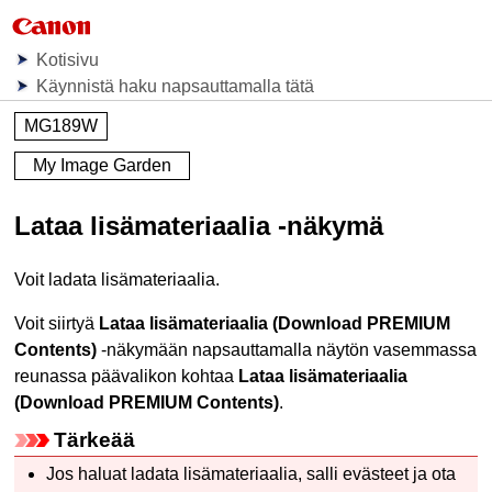
Kotisivu
Käynnistä haku napsauttamalla tätä
MG189W
My Image Garden
Lataa lisämateriaalia
-näkymä
Voit ladata lisämateriaalia.
Voit siirtyä
Lataa lisämateriaalia
(Download PREMIUM
Contents)
-näkymään napsauttamalla näytön vasemmassa
reunassa päävalikon kohtaa
Lataa lisämateriaalia
(Download PREMIUM Contents)
.
Tärkeää
Jos haluat ladata lisämateriaalia, salli evästeet ja ota