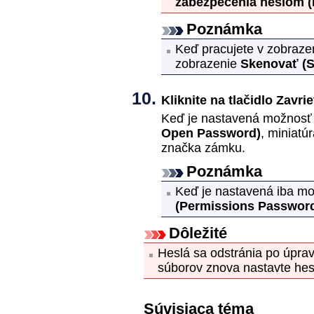
zabezpečenia heslom
(
Poznámka
Keď pracujete v zobraze
zobrazenie
Skenovať
(
Kliknite na tlačidlo
Zavrie
Keď je nastavená možnos
Open Password)
, miniat
značka zámku.
Poznámka
Keď je nastavená iba m
(Permissions Passwor
Dôležité
Heslá sa odstránia po úpra
súborov znova nastavte hes
Súvisiaca téma