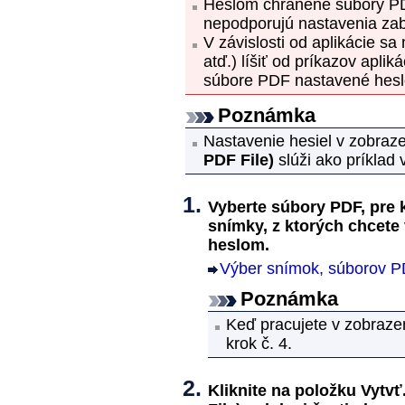
Heslom chránené súbory
P
nepodporujú nastavenia za
V závislosti od aplikácie s
atď.) líšiť od príkazov aplik
súbore
PDF
nastavené heslo
Poznámka
Nastavenie hesiel v zobraz
PDF File)
slúži ako príklad 
Vyberte súbory
PDF
, pre
snímky, z ktorých chcete
heslom.
Výber snímok, súborov P
Poznámka
Keď pracujete v zobraze
krok č. 4.
Kliknite na položku
Vytvť