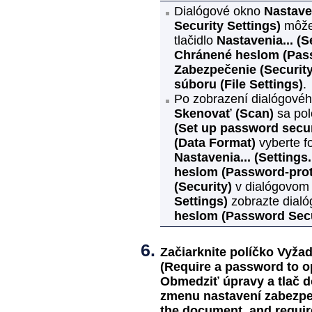
Dialógové okno
Nastave
Security Settings)
môžet
tlačidlo
Nastavenia...
(S
Chránené heslom
(Pas
Zabezpečenie
(Security
súboru
(File Settings)
.
Po zobrazení dialógové
Skenovať
(Scan)
sa po
(Set up password secur
(Data Format)
vyberte f
Nastavenia...
(Settings..
heslom
(Password-prot
(Security)
v dialógovom
Settings)
zobrazte dial
heslom
(Password Secu
Začiarknite políčko
Vyžad
(Require a password to 
Obmedziť úpravy a tlač 
zmenu nastavení zabezp
the document, and requir