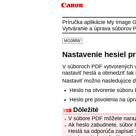
Príručka aplikácie My Image 
Vytváranie a úprava súborov 
MG088W
Nastavenie hesiel p
V súboroch
PDF
vytvorených v
nastaviť heslá a obmedziť tak i
Nastaviť možno nasledujúce dv
Heslo na otvorenie súboru
Heslo pre povolenia na úpr
Dôležité
V súbore
PDF
môžete naraz 
Ak heslo zabudnete, súbor
Heslá sa odporúča zapísať 