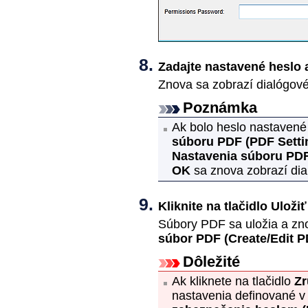
Zadajte nastavené heslo a
Znova sa zobrazí dialógov
Poznámka
Ak bolo heslo nastaven
súboru PDF
(PDF Setti
Nastavenia súboru PD
OK
sa znova zobrazí di
Kliknite na tlačidlo
Uložiť
Súbory
PDF
sa uložia a zn
súbor PDF
(Create/Edit P
Dôležité
Ak kliknete na tlačidlo
Zr
nastavenia definované 