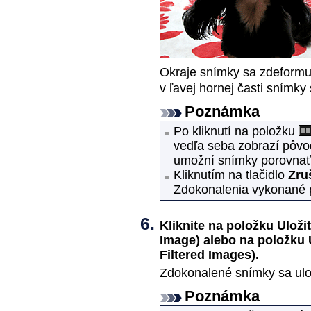
Okraje snímky sa zdeformujú
v ľavej hornej časti snímk
Poznámka
Po kliknutí na položku
vedľa seba zobrazí pôv
umožní snímky porovnať 
Kliknutím na tlačidlo
Zru
Zdokonalenia vykonané p
Kliknite na položku
Uloži
Image)
alebo na položku
Filtered Images)
.
Zdokonalené snímky sa ulo
Poznámka