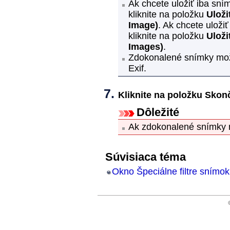
Ak chcete uložiť iba sním
kliknite na položku
Uloži
Image)
.
Ak chcete uloži
kliknite na položku
Uloži
Images)
.
Zdokonalené snímky mož
Exif
.
Kliknite na položku
Skonč
Dôležité
Ak zdokonalené snímky n
Súvisiaca téma
Okno Špeciálne filtre snímok