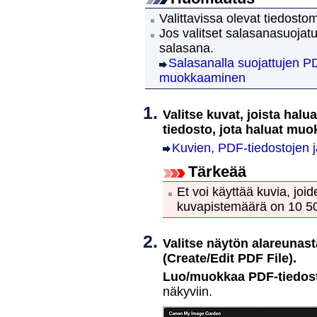
Valittavissa olevat tiedost
Jos valitset salasanasuojat
salasana.
Salasanalla suojattujen P
muokkaaminen
Valitse kuvat, joista halu
tiedosto, jota haluat muo
Kuvien, PDF-tiedostojen j
Tärkeää
Et voi käyttää kuvia, joi
kuvapistemäärä on 10 5
Valitse näytön alareunas
(Create/Edit PDF File)
.
Luo/muokkaa PDF-tiedost
näkyviin.