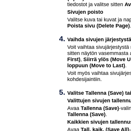
tiedostot ja valitse sitten
Av
Sivujen poisto
Valitse kuva tai kuvat ja n
Poista sivu
(Delete Page)
Vaihda sivujen järjestystä
Voit vaihtaa sivujärjestystä
sitten näytön vasemmasta 
First)
,
Siirrä ylös
(Move U
loppuun
(Move to Last)
.
Voit myös vaihtaa sivujärje
kohdesijaintiin.
Valitse
Tallenna
(Save)
ta
Valittujen sivujen tallenn
Avaa
Tallenna
(Save)
-val
Tallenna
(Save)
.
Kaikkien sivujen tallennu
Avaa
Tall. kaik.
(Save All)