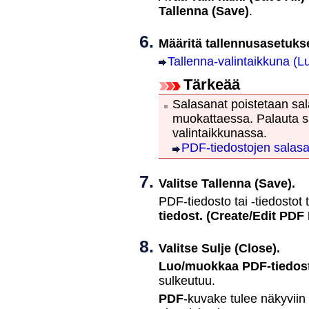
Tallenna
(Save)
.
Määritä tallennusasetukse
Tallenna-valintaikkuna (
Tärkeää
Salasanat poistetaan sal
muokattaessa.
Palauta 
valintaikkunassa.
PDF-tiedostojen salas
Valitse
Tallenna
(Save)
.
PDF
-tiedosto tai -tiedostot
tiedost.
(Create/Edit PDF 
Valitse
Sulje
(Close)
.
Luo/muokkaa PDF-tiedost
sulkeutuu.
PDF
-kuvake tulee näkyviin