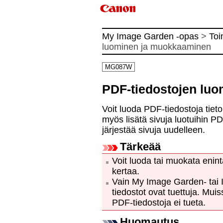
My Image Garden -opas
>
Toi
luominen ja muokkaaminen
MG087W
PDF-tiedostojen lu
Voit luoda
PDF
-tiedostoja tie
myös lisätä sivuja luotuihin
PD
järjestää sivuja uudelleen.
Tärkeää
Voit luoda tai muokata eni
kertaa.
Vain
My Image Garden
- tai
tiedostot ovat tuettuja.
Muiss
PDF-tiedostoja ei tueta.
Huomautus