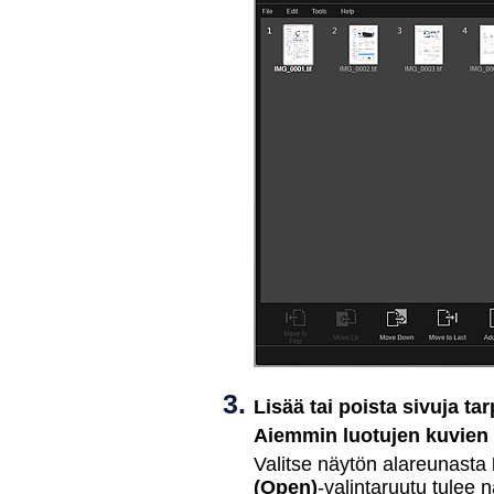
Lisää tai poista sivuja t
Aiemmin luotujen kuvien 
Valitse näytön alareunasta
(Open)
-valintaruutu tulee n