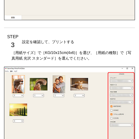
STEP
設定を確認して、プリントする
3
［
用紙サイズ
］で［
KG/10x15cm(4x6)
］を選び、［
用紙の種類
］で［
写
真用紙 光沢 スタンダード
］を選んでください。