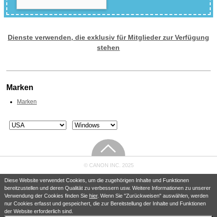
Dienste verwenden, die exklusiv für Mitglieder zur Verfügung
stehen
Marken
Marken
© CANON INC. 2025
Diese Website verwendet Cookies, um die zugehörigen Inhalte und Funktionen
bereitzustellen und deren Qualität zu verbessern usw. Weitere Informationen zu unserer
Verwendung der Cookies finden Sie
hier
. Wenn Sie "Zurückweisen" auswählen, werden
nur Cookies erfasst und gespeichert, die zur Bereitstellung der Inhalte und Funktionen
der Website erforderlich sind.