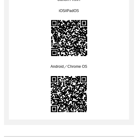
iOS
/
iPadOS
Android
／
Chrome OS