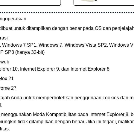
ngoperasian
dibuat untuk ditampilkan dengan benar pada OS dan penjelajah b
rasi
,
Windows 7 SP1
,
Windows 7
,
Windows Vista SP2
,
Windows Vi
XP SP3
(hanya 32-bit)
 web
plorer
10,
Internet Explorer
9, dan
Internet Explorer
8
efox
21
rome
27
elajah Anda untuk memperbolehkan penggunaan cookies dan 
t
.
a menggunakan Moda Kompatibilitas pada
Internet Explorer
8, 
ungkin tidak ditampilkan dengan benar.
Jika ini terjadi, matik
itas.