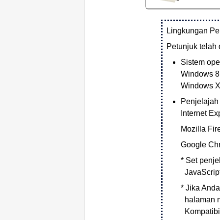
Lingkungan Pe
Petunjuk telah 
Sistem ope
Windows 8
Windows 
Penjelajah
Internet Ex
Mozilla Fir
Google Ch
*
Set penj
JavaScrip
*
Jika And
halaman m
Kompatibil