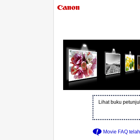
Lihat buku petunj
Movie FAQ
telah