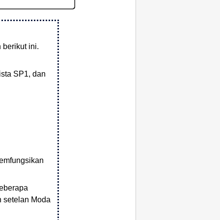
erikut ini.
sta SP1
, dan
memfungsikan
beberapa
an setelan Moda