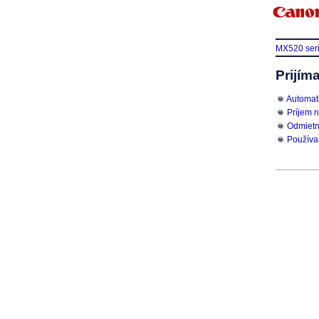
MX520 ser
Prijím
Automati
Príjem n
Odmietnu
Používan