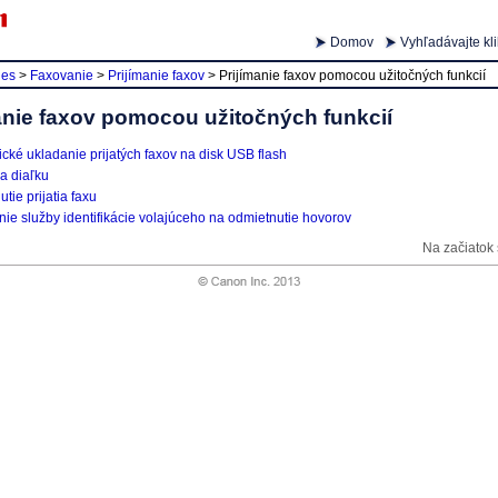
Domov
Vyhľadávajte kl
ies
>
Faxovanie
>
Prijímanie faxov
>
Prijímanie faxov pomocou užitočných funkcií
anie faxov pomocou užitočných funkcií
cké ukladanie prijatých faxov na disk USB flash
a diaľku
tie prijatia faxu
ie služby identifikácie volajúceho na odmietnutie hovorov
Na začiatok 