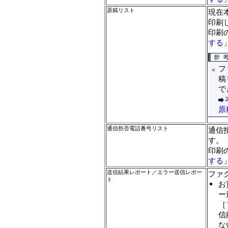
原稿リスト
現在
印刷
印刷
する
フ
稿
で
原
通信拒否電話番号リスト
通信
す。
印刷
する
送信結果レポート／エラー送信レポー
ファ
ト
お
ー
［
信
な