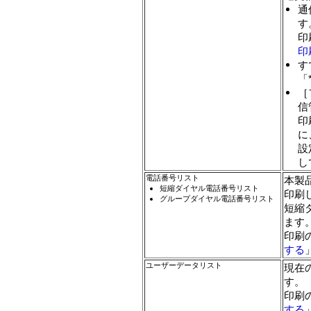
通
す
印
印
す
「
［
信
印
に
設
し
電話番号リスト
本製
短縮ダイヤル電話番号リスト
印刷
グループダイヤル電話番号リスト
短縮
ます
印刷
する
ユーザーデータリスト
現在
す。
印刷
する