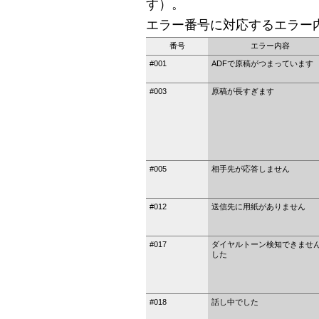
す）。
エラー番号に対応するエラー
番号
エラー内容
#001
ADFで原稿がつまっています
#003
原稿が長すぎます
#005
相手先が応答しません
#012
送信先に用紙がありません
#017
ダイヤルトーン検知できませ
した
#018
話し中でした