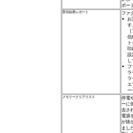
ポー
受信結果レポート
ファ
お
す
［
信
ト
印
設
し
フ
ラ
ラ
エ
ー
メモリークリアリスト
停電
ーに
去さ
電源
が抜
まし