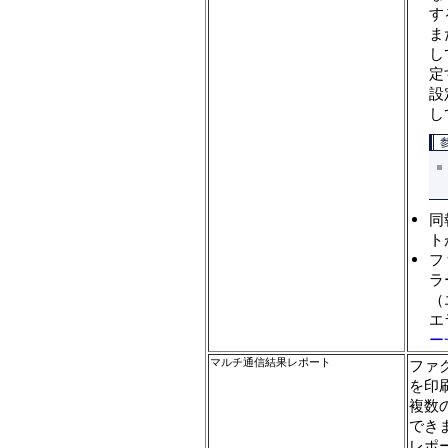
す
ま
し
定
設
し
同
ト
フ
ラ
（
エ
ー
マルチ通信結果レポート
ファ
を印
複数
でき
レポ