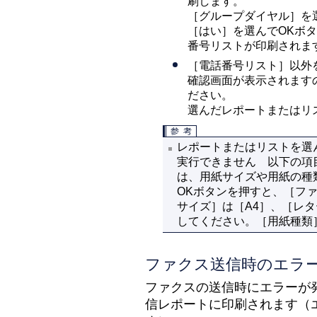
刷します。
［
グループダイヤル
］を
［
はい
］を選んでOKボ
番号リストが印刷されま
［
電話番号リスト
］以外
確認画面が表示されます
ださい。
選んだレポートまたはリ
レポートまたはリストを選
実行できません
以下の項
は、用紙サイズや用紙の種
OKボタンを押すと、［
フ
サイズ
］は［
A4
］、［
レタ
してください。［
用紙種類
ファクス送信時のエラ
ファクスの送信時にエラーが
信レポートに印刷されます（