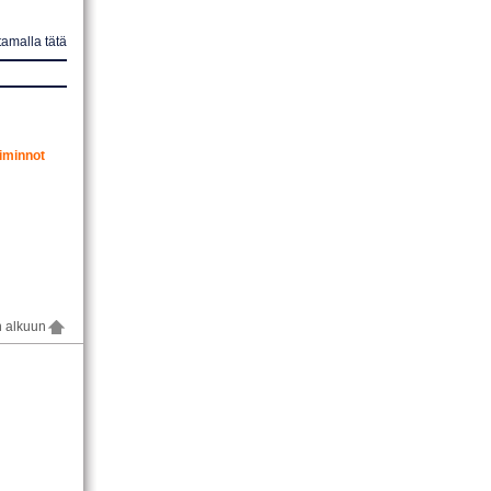
amalla tätä
iminnot
n alkuun