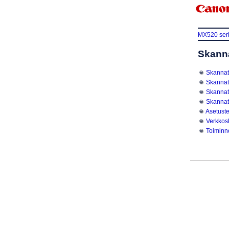
MX520 ser
Skanna
Skannatt
Skannatt
Skannatt
Skannat
Asetuste
Verkkos
Toiminno